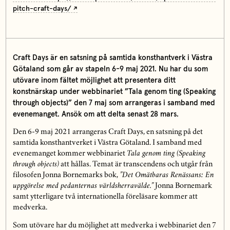
pitch-craft-days/
Craft Days är en satsning på samtida konsthantverk i Västra
Götaland som går av stapeln 6-9 maj 2021. Nu har du som
utövare inom fältet möjlighet att presentera ditt
konstnärskap under webbinariet ”Tala genom ting (Speaking
through objects)” den 7 maj som arrangeras i samband med
evenemanget. Ansök om att delta senast 28 mars.
Den 6-9 maj 2021 arrangeras Craft Days, en satsning på det
samtida konsthantverket i Västra Götaland. I samband med
evenemanget kommer webbinariet
Tala genom ting (Speaking
through objects)
att hållas. Temat är transcendens och utgår från
filosofen Jonna Bornemarks bok,
”Det Omätbaras Renässans: En
uppgörelse med pedanternas världsherravälde.”
Jonna Bornemark
samt ytterligare två internationella föreläsare kommer att
medverka.
Som utövare har du möjlighet att medverka i webbinariet den 7