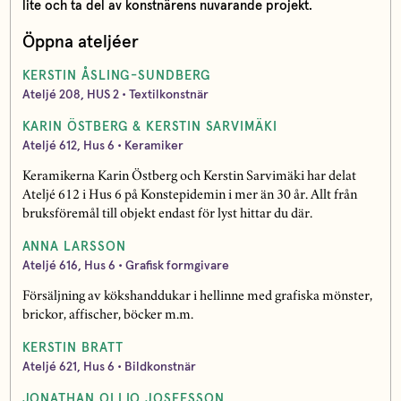
lite och ta del av konstnärens nuvarande projekt.
Öppna ateljéer
KERSTIN ÅSLING-SUNDBERG
Ateljé 208, HUS 2 • Textilkonstnär
KARIN ÖSTBERG & KERSTIN SARVIMÄKI
Ateljé 612, Hus 6 • Keramiker
Keramikerna Karin Östberg och Kerstin Sarvimäki har delat
Ateljé 612 i Hus 6 på Konstepidemin i mer än 30 år. Allt från
bruksföremål till objekt endast för lyst hittar du där.
ANNA LARSSON
Ateljé 616, Hus 6 • Grafisk formgivare
Försäljning av kökshanddukar i hellinne med grafiska mönster,
brickor, affischer, böcker m.m.
KERSTIN BRATT
Ateljé 621, Hus 6 • Bildkonstnär
JONATHAN OLLIO JOSEFSSON