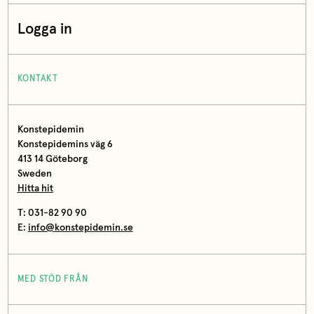
Logga in
KONTAKT
Konstepidemin
Konstepidemins väg 6
413 14 Göteborg
Sweden
Hitta hit
T: 031-82 90 90
E:
info@konstepidemin.se
MED STÖD FRÅN