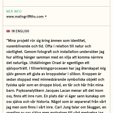
MER INFO
www.malingriffiths.com
IN ENGLISH
”Mina projekt rör sig kring ämnen som identitet,
vuxenblivande och tid. Ofta i relation till natur och
växtlighet. Genom fotografi och installation undersöker jag
hur allting hänger samman med en vilja att komma närmre
det naturliga. Utställningen Orael är egentligen ett
självporträtt. I tillverkningsprocessen har jag återskapat mig
själv genom att gjuta av kroppsdelar i silikon. Kroppen är
sedan stoppad med minnesbärande symboliska objekt och
fysiska spår som en droppe blod, en tår och hår från mina
barn. Psykoanalytikern Jacques Lacan menar att det inom
oss, finns ett inre rum. En plats där vi äger sann kunskap om
oss själva och vår historia. Något som är separerat från vårt
jag men som finns i vårt inre. Carl Jung talar om Skuggan, en
spegling av oss själva men motsatsen till vårt medvetna jag.