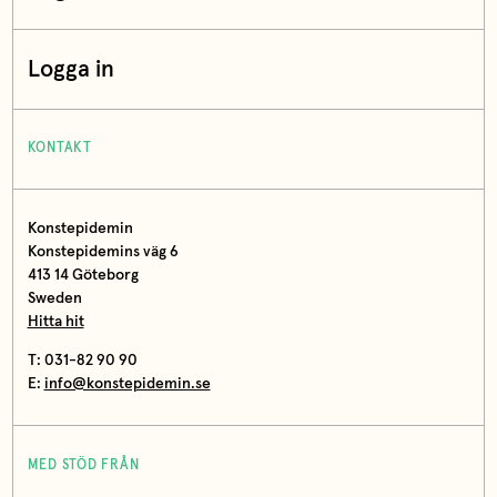
Logga in
KONTAKT
Konstepidemin
Konstepidemins väg 6
413 14 Göteborg
Sweden
Hitta hit
T: 031-82 90 90
E:
info@konstepidemin.se
MED STÖD FRÅN