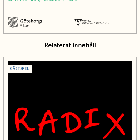
MED STÖD FRÅN/I SAMARBETE MED
Relaterat innehåll
GÄSTSPEL