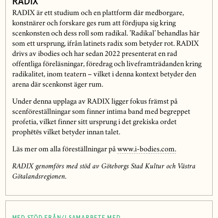
RADIX
RADIX är ett studium och en plattform där medborgare,
konstnärer och forskare ges rum att fördjupa sig kring
scenkonsten och dess roll som radikal. ’Radikal’ behandlas här
som ett ursprung, ifrån latinets radix som betyder rot. RADIX
drivs av ibodies och har sedan 2022 presenterat en rad
offentliga föreläsningar, föredrag och liveframträdanden kring
radikalitet, inom teatern – vilket i denna kontext betyder den
arena där scenkonst äger rum.
Under denna upplaga av RADIX ligger fokus främst på
scenföreställningar som finner intima band med begreppet
profetia, vilket finner sitt ursprung i det grekiska ordet
prophētēs vilket betyder innan talet.
Läs mer om alla föreställningar på
www.i-bodies.com.
RADIX genomförs med stöd av Göteborgs Stad Kultur och Västra
Götalandsregionen.