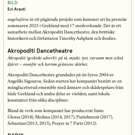
BILD
Evi Aresti
angeliafóros
är ett pågående projekt som kommer att ha premiär
sommaren 2025 i Grekland med 17 medverkande. Det är ett
samarbete mellan Akropoditi Dancetheatre, den brittiske
historikern och författaren Timothy Ashplant och ibodies.
Akropoditi Dancetheatre
Akropoditi (grekiskt adverb): på tå, mjukt, tyst, varsamt men också
djärvt – ovanför och bortom gränsens skörhet.
Akropoditi Dancetheatre grundades på ön Syros 2004 av
Angeliki Sigourou. Sedan starten har kompaniet bestått av en
mångfacetterad ensemble med dansare och skådespelare från
både Grekland och andra delar av världen, samt lokala
konstnärer från olika discipliner.
Bland de verk som kompaniet har producerat finns:
Glossa (2018), Medusa (2014, 2017), Punishment (2017),
Sebastian (2013, 2015), Prayer in 7 Parts (2012).