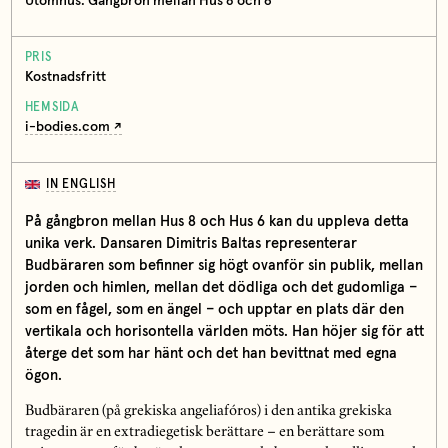
Utomhus: Gångbron mellan Hus 8 och 6
PRIS
Kostnadsfritt
HEMSIDA
i-bodies.com
IN ENGLISH
På gångbron mellan Hus 8 och Hus 6 kan du uppleva detta
unika verk. Dansaren Dimitris Baltas representerar
Budbäraren som befinner sig högt ovanför sin publik, mellan
jorden och himlen, mellan det dödliga och det gudomliga –
som en fågel, som en ängel – och upptar en plats där den
vertikala och horisontella världen möts. Han höjer sig för att
återge det som har hänt och det han bevittnat med egna
ögon.
Budbäraren (på grekiska angeliafóros) i den antika grekiska
tragedin är en extradiegetisk berättare – en berättare som