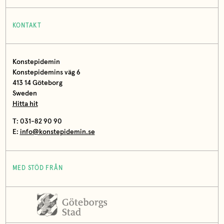
KONTAKT
Konstepidemin
Konstepidemins väg 6
413 14 Göteborg
Sweden
Hitta hit
T: 031-82 90 90
E:
info@konstepidemin.se
MED STÖD FRÅN