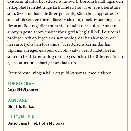
existerar utanför berättelsens ramverk, bortom handlingen och
frikopplad från det tragiska lidandet. Han är en episk berättare
som, även om han inte är en gudomlig sändebud, uppfattas av
sin publik som en förmedlare av absolut, objektiv sanning. I de
flesta antika tragedier framträder budbäraren oftast som en
anonym gestalt som snabbt rör sig från ”jag” till ”vi”. Förutom i
prologen och epilogen av sin monolog, där han har form och
närvaro, tycks han försvinna i berättelsens kärna, där han
utplånar sin egen existens och blir själva berättandet. Det är
som om berättaren aldrig riktigt syns, och att berättelsen får sin
egen autonomi enbart genom hans ord.
Efter föreställningen hålls ett publikt samtal med artisten.
KOREOGRAF
Angeliki Sigourou
DANSARE
Dimitris Baltas
LJUD/MUSIK
David Lang (I lie), Fotis Mylonas