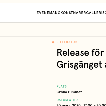
EVENEMANG
KONSTNÄRER
GALLERI
S
LITTERATUR
Release fö
Grisgänget
PLATS
Gröna rummet
DATUM & TID
20 mars, 2020 | 17:00 – 20:0