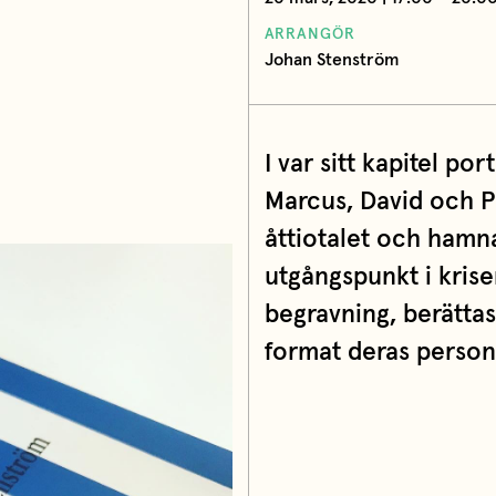
ARRANGÖR
Johan Stenström
I var sitt kapitel por
Marcus, David och Pi
åttiotalet och hamn
utgångspunkt i krise
begravning, berätta
format deras personl