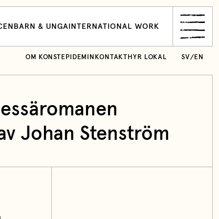
CEN
BARN & UNGA
INTERNATIONAL WORK
OM KONSTEPIDEMIN
KONTAKT
HYR LOKAL
SV
/
EN
r essäromanen
 av Johan Stenström
0