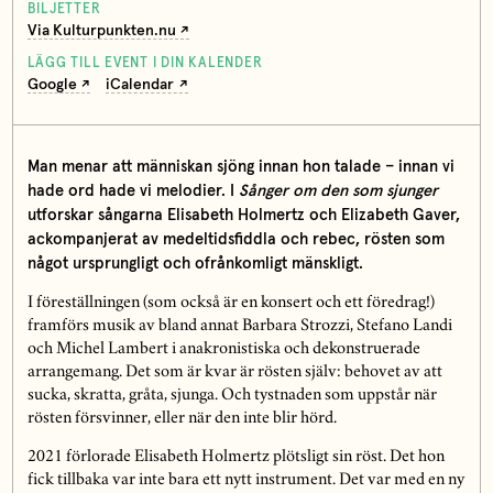
BILJETTER
Via Kulturpunkten.nu
LÄGG TILL EVENT I DIN KALENDER
Google
iCalendar
Man menar att människan sjöng innan hon talade – innan vi
hade ord hade vi melodier. I
Sånger om den som sjunger
utforskar sångarna Elisabeth Holmertz och Elizabeth Gaver,
ackompanjerat av medeltidsfiddla och rebec, rösten som
något ursprungligt och ofrånkomligt mänskligt.
I föreställningen (som också är en konsert och ett föredrag!)
framförs musik av bland annat Barbara Strozzi, Stefano Landi
och Michel Lambert i anakronistiska och dekonstruerade
arrangemang. Det som är kvar är rösten själv: behovet av att
sucka, skratta, gråta, sjunga. Och tystnaden som uppstår när
rösten försvinner, eller när den inte blir hörd.
2021 förlorade Elisabeth Holmertz plötsligt sin röst. Det hon
fick tillbaka var inte bara ett nytt instrument. Det var med en ny