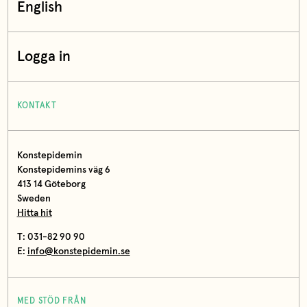
English
Logga in
KONTAKT
Konstepidemin
Konstepidemins väg 6
413 14 Göteborg
Sweden
Hitta hit
T: 031-82 90 90
E:
info@konstepidemin.se
MED STÖD FRÅN