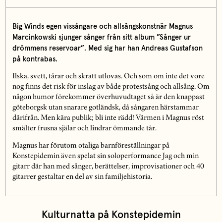
Big Winds egen vissångare och allsångskonstnär Magnus
Marcinkowski sjunger sånger från sitt album ”Sånger ur
drömmens reservoar”. Med sig har han Andreas Gustafson
på kontrabas.
Ilska, svett, tårar och skratt utlovas. Och som om inte det vore
nog finns det risk för inslag av både protestsång och allsång. Om
någon humor förekommer överhuvudtaget så är den knappast
göteborgsk utan snarare gotländsk, då sångaren härstammar
därifrån. Men kära publik; bli inte rädd! Värmen i Magnus röst
smälter frusna själar och lindrar ömmande tår.
Magnus har förutom otaliga barnföreställningar på
Konstepidemin även spelat sin soloperformance Jag och min
gitarr där han med sånger, berättelser, improvisationer och 40
gitarrer gestaltar en del av sin familjehistoria.
Kulturnatta på Konstepidemin