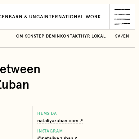
CEN
BARN & UNGA
INTERNATIONAL WORK
OM KONSTEPIDEMIN
KONTAKT
HYR LOKAL
SV
/
EN
Between
Zuban
HEMSIDA
nataliyazuban.com
INSTAGRAM
@nataliya.zuban