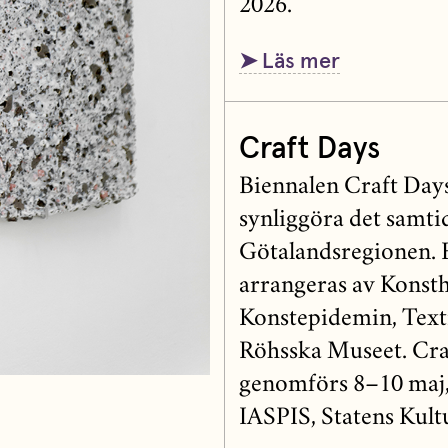
2026.
➤ Läs mer
Craft Days
Biennalen Craft Days 
synliggöra det samtid
Götalandsregionen. 
arrangeras av Konst
Konstepidemin, Text
Röhsska Museet. Cra
genomförs 8–10 maj,
IASPIS, Statens Kul