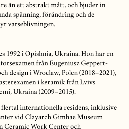
re än ett abstrakt mått, och bjuder in
unda spänning, förändring och de
yr varseblivningen.
s 1992 i Opishnia, Ukraina. Hon har en
ktorsexamen från Eugeniusz Geppert-
ch design i Wroclaw, Polen (2018–2021),
asterexamen i keramik från Lvivs
demi, Ukraina (2009–2015).
 flertal internationella residens, inklusive
enter vid Clayarch Gimhae Museum
an Ceramic Work Center och