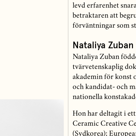
levd erfarenhet snara
betraktaren att begr
förväntningar som st
Nataliya Zuban
Nataliya Zuban födde
tvärvetenskaplig do
akademin för konst o
och kandidat- och m
nationella konstaka
Hon har deltagit i ett
Ceramic Creative C
(Sydkorea); Europe