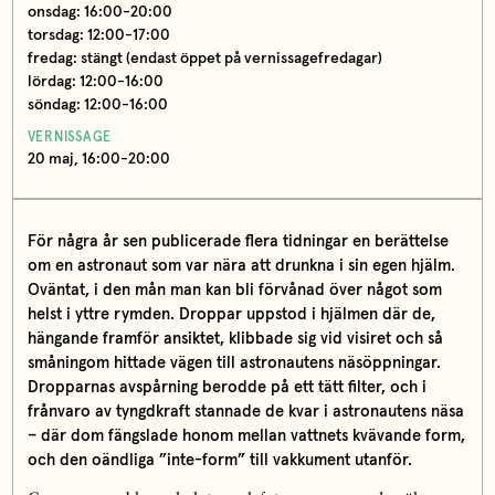
onsdag: 16:00-20:00
torsdag: 12:00-17:00
fredag: stängt (endast öppet på vernissagefredagar)
lördag: 12:00-16:00
söndag: 12:00-16:00
VERNISSAGE
20 maj, 16:00-20:00
För några år sen publicerade flera tidningar en berättelse
om en astronaut som var nära att drunkna i sin egen hjälm.
Oväntat, i den mån man kan bli förvånad över något som
helst i yttre rymden. Droppar uppstod i hjälmen där de,
hängande framför ansiktet, klibbade sig vid visiret och så
småningom hittade vägen till astronautens näsöppningar.
Dropparnas avspårning berodde på ett tätt filter, och i
frånvaro av tyngdkraft stannade de kvar i astronautens näsa
– där dom fängslade honom mellan vattnets kvävande form,
och den oändliga ”inte-form” till vakkument utanför.