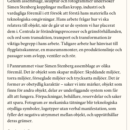
Genom assemblage, skulptur och fotogrammer undersöker
Simen Stenberg kopplingar mellan kropp, industri och
vardagliga föremål i ett försök att förstå hans materiella och
teknologiska omgivningar. Hans arbete frågar hur vi ska
relatera till objekt, när de går ut ur de system vi har placerat
dem i. Centrala är förändringsprocesser och gränsförhållanden,
och ord som transaktion, transport och transformation är
viktiga begrepp i hans arbete. Tidigare arbete har hänvisat till
flygplatsskannrar, en museumsmonter, en produktionslinje och
passager som avlopp, ventiler och rör.
I Pannrummet visar Simen Stenberg assemblage av olika
föremål. Det är objekt som skapar miljöer: Skyddande miljöer,
torra miljöer, förseglade miljöer och trycksatta miljöer. Det är
former av obetydlig karaktär – saker vi inte märker, objekt som
finns för andra objekt, delar av underliggande system som får
allt att fungera. Förpackningar, behållare, reservdelar och saker
att spara. Fotogram av mekaniska tätningar blir teknologiska
otydliga symboler, logotyper utan verbal manifestation, som
fyller det negativa utrymmet mellan objekt, och upprätthållar
deras gränser.