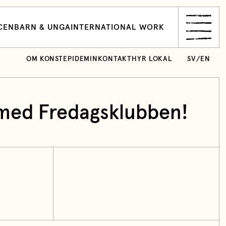
CEN
BARN & UNGA
INTERNATIONAL WORK
OM KONSTEPIDEMIN
KONTAKT
HYR LOKAL
SV
/
EN
 med Fredagsklubben!