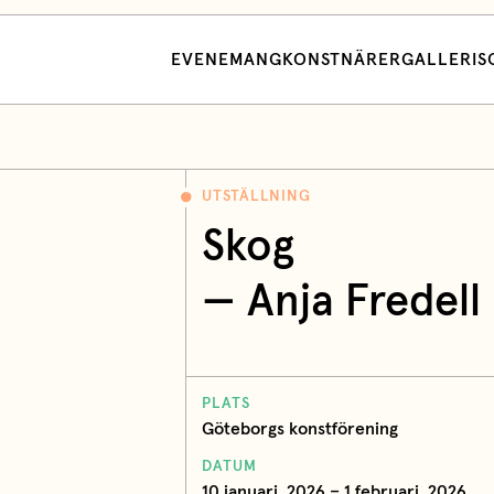
EVENEMANG
KONSTNÄRER
GALLERI
S
UTSTÄLLNING
Skog
—
Anja Fredell
PLATS
Göteborgs konstförening
DATUM
10 januari, 2026 – 1 februari, 2026