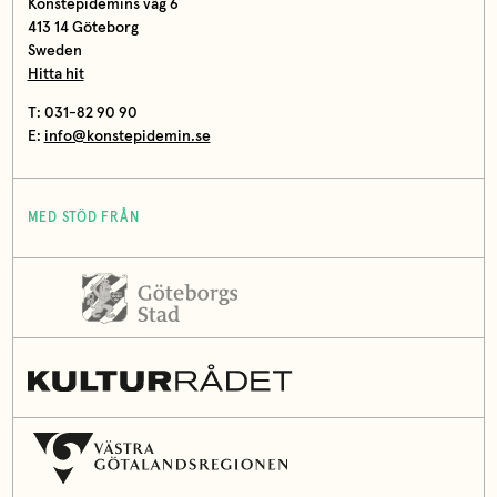
Konstepidemins väg 6
413 14 Göteborg
Sweden
Hitta hit
T: 031-82 90 90
E:
info@konstepidemin.se
MED STÖD FRÅN