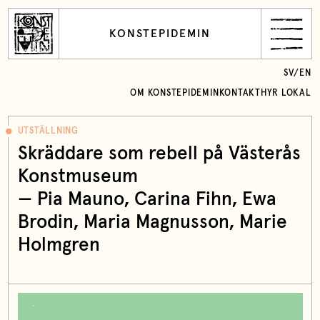
KONSTEPIDEMIN
SV
/
EN
OM KONSTEPIDEMIN
KONTAKT
HYR LOKAL
UTSTÄLLNING
Skräddare som rebell på Västerås
Konstmuseum
—
Pia Mauno
,
Carina Fihn
,
Ewa
Brodin
,
Maria Magnusson
,
Marie
Holmgren