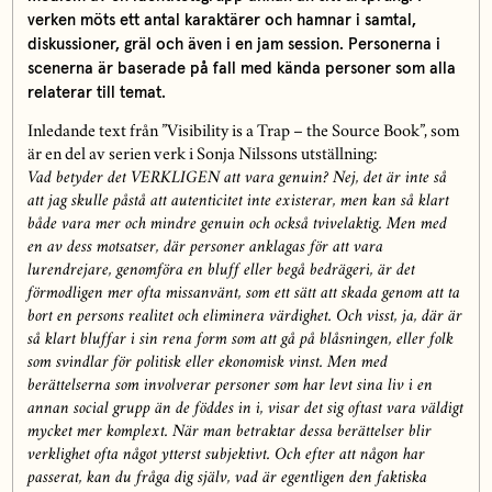
verken möts ett antal karaktärer och hamnar i samtal,
diskussioner, gräl och även i en jam session. Personerna i
scenerna är baserade på fall med kända personer som alla
relaterar till temat.
Inledande text från ”Visibility is a Trap – the Source Book”, som
är en del av serien verk i Sonja Nilssons utställning:
Vad betyder det VERKLIGEN att vara genuin? Nej, det är inte så
att jag skulle påstå att autenticitet inte existerar, men kan så klart
både vara mer och mindre genuin och också tvivelaktig. Men med
en av dess motsatser, där personer anklagas för att vara
lurendrejare, genomföra en bluff eller begå bedrägeri, är det
förmodligen mer ofta missanvänt, som ett sätt att skada genom att ta
bort en persons realitet och eliminera värdighet. Och visst, ja, där är
så klart bluffar i sin rena form som att gå på blåsningen, eller folk
som svindlar för politisk eller ekonomisk vinst. Men med
berättelserna som involverar personer som har levt sina liv i en
annan social grupp än de föddes in i, visar det sig oftast vara väldigt
mycket mer komplext. När man betraktar dessa berättelser blir
verklighet ofta något ytterst subjektivt. Och efter att någon har
passerat, kan du fråga dig själv, vad är egentligen den faktiska