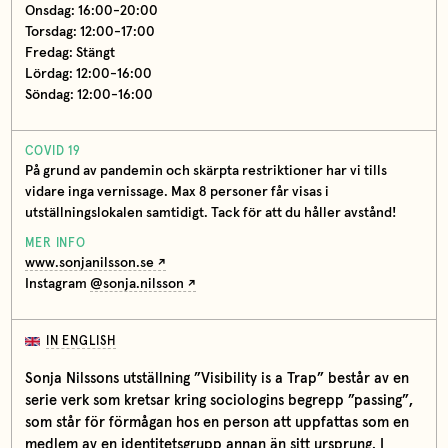
Onsdag: 16:00-20:00
Torsdag: 12:00-17:00
Fredag: Stängt
Lördag: 12:00-16:00
Söndag: 12:00-16:00
COVID 19
På grund av pandemin och skärpta restriktioner har vi tills
vidare inga vernissage. Max 8 personer får visas i
utställningslokalen samtidigt. Tack för att du håller avstånd!
MER INFO
www.sonjanilsson.se
Instagram
@sonja.nilsson
IN ENGLISH
Sonja Nilssons utställning ”Visibility is a Trap” består av en
serie verk som kretsar kring sociologins begrepp ”passing”,
som står för förmågan hos en person att uppfattas som en
medlem av en identitetsgrupp annan än sitt ursprung. I