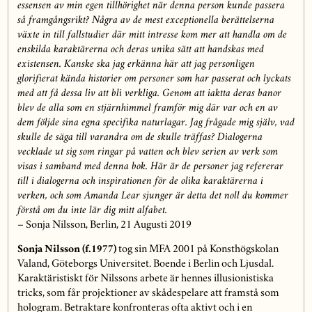
essensen av min egen tillhörighet när denna person kunde passera
så framgångsrikt? Några av de mest exceptionella berättelserna
växte in till fallstudier där mitt intresse kom mer att handla om de
enskilda karaktärerna och deras unika sätt att handskas med
existensen. Kanske ska jag erkänna här att jag personligen
glorifierat kända historier om personer som har passerat och lyckats
med att få dessa liv att bli verkliga. Genom att iaktta deras banor
blev de alla som en stjärnhimmel framför mig där var och en av
dem följde sina egna specifika naturlagar. Jag frågade mig själv, vad
skulle de säga till varandra om de skulle träffas? Dialogerna
vecklade ut sig som ringar på vatten och blev serien av verk som
visas i samband med denna bok. Här är de personer jag refererar
till i dialogerna och inspirationen för de olika karaktärerna i
verken, och som Amanda Lear sjunger är detta det noll du kommer
förstå om du inte lär dig mitt alfabet.
– Sonja Nilsson, Berlin, 21 Augusti 2019
Sonja Nilsson (f.1977)
tog sin MFA 2001 på Konsthögskolan
Valand, Göteborgs Universitet. Boende i Berlin och Ljusdal.
Karaktäristiskt för Nilssons arbete är hennes illusionistiska
tricks, som får projektioner av skådespelare att framstå som
hologram. Betraktare konfronteras ofta aktivt och i en