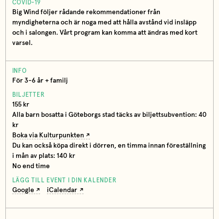
COVID-19
Big Wind följer rådande rekommendationer från
myndigheterna och är noga med att hålla avstånd vid insläpp
och i salongen. Vårt program kan komma att ändras med kort
varsel.
INFO
För 3-6 år + familj
BILJETTER
155 kr
Alla barn bosatta i Göteborgs stad täcks av biljettsubvention: 40
kr
Boka via Kulturpunkten
Du kan också köpa direkt i dörren, en timma innan föreställning
i mån av plats: 140 kr
No end time
LÄGG TILL EVENT I DIN KALENDER
Google
iCalendar