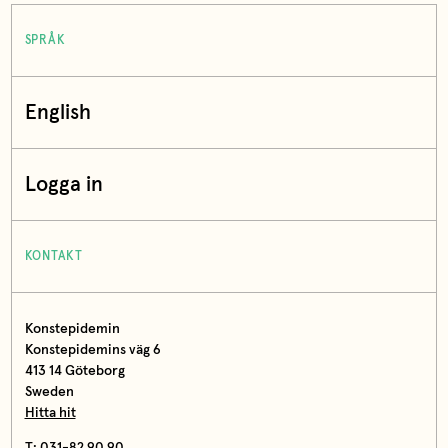
SPRÅK
English
Logga in
KONTAKT
Konstepidemin
Konstepidemins väg 6
413 14 Göteborg
Sweden
Hitta hit
T: 031-82 90 90