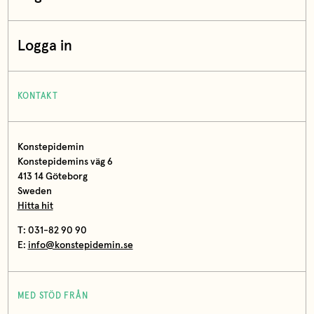
Logga in
KONTAKT
Konstepidemin
Konstepidemins väg 6
413 14 Göteborg
Sweden
Hitta hit
T: 031-82 90 90
E:
info@konstepidemin.se
MED STÖD FRÅN