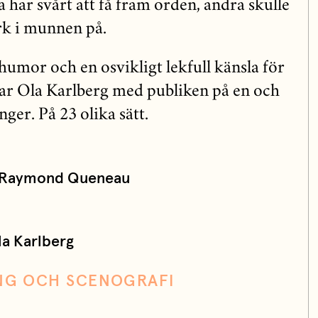
 har svårt att få fram orden, andra skulle
rk i munnen på.
humor och en osvikligt lekfull känsla för
tar Ola Karlberg med publiken på en och
er. På 23 olika sätt.
av Raymond Queneau
a Karlberg
ING OCH SCENOGRAFI