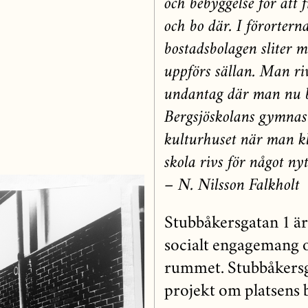
och bebyggelse för att
och bo där. I förorter
bostadsbolagen sliter 
uppförs sällan. Man riv
undantag där man nu b
Bergsjöskolans gymnast
kulturhuset när man kl
skola rivs för något nyt
– N. Nilsson Falkholt
Stubbåkersgatan 1 är
socialt engagemang o
rummet. Stubbåkersg
projekt om platsens b