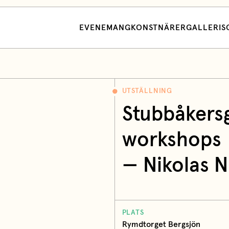
EVENEMANG
KONSTNÄRER
GALLERI
S
UTSTÄLLNING
Stubbåkersg
workshops
—
Nikolas N
PLATS
Rymdtorget Bergsjön