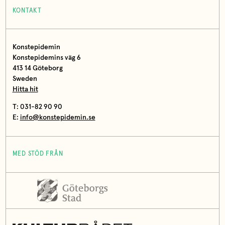
KONTAKT
Konstepidemin
Konstepidemins väg 6
413 14 Göteborg
Sweden
Hitta hit
T: 031-82 90 90
E:
info@konstepidemin.se
MED STÖD FRÅN