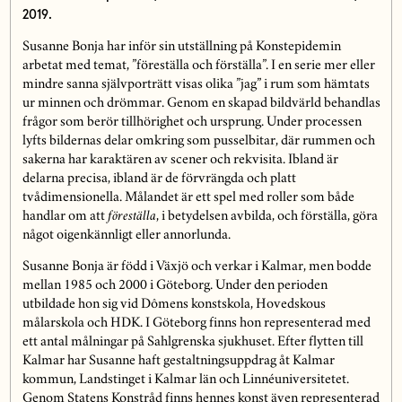
2019.
Susanne Bonja har inför sin utställning på Konstepidemin
arbetat med temat, ”föreställa och förställa”. I en serie mer eller
mindre sanna självporträtt visas olika ”jag” i rum som hämtats
ur minnen och drömmar. Genom en skapad bildvärld behandlas
frågor som berör tillhörighet och ursprung. Under processen
lyfts bildernas delar omkring som pusselbitar, där rummen och
sakerna har karaktären av scener och rekvisita. Ibland är
delarna precisa, ibland är de förvrängda och platt
tvådimensionella. Målandet är ett spel med roller som både
handlar om att
föreställa
, i betydelsen avbilda, och förställa, göra
något oigenkännligt eller annorlunda.
Susanne Bonja är född i Växjö och verkar i Kalmar, men bodde
mellan 1985 och 2000 i Göteborg. Under den perioden
utbildade hon sig vid Dômens konstskola, Hovedskous
målarskola och HDK. I Göteborg finns hon representerad med
ett antal målningar på Sahlgrenska sjukhuset. Efter flytten till
Kalmar har Susanne haft gestaltningsuppdrag åt Kalmar
kommun, Landstinget i Kalmar län och Linnéuniversitetet.
Genom Statens Konstråd finns hennes konst även representerad