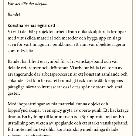
Var det där det började
Bandet
Konstnärernas egna ord
Vi vill i det här projektet arbeta fram olika skulpturala kroppar
med vitt skilda material och metoder och bygga upp en slags
scen för vårt imaginära punkband, ett rum var objekten agerar
som rekvisita.
Bandet har blivit en symbol för vårt vänskapsband och vår
delade referenser och drömmar. Vi arbetar båda i en form av
arrangerande där arbetsprocessen är ett konstant samlande och
sökande. Det kan liknas ett rumsligt tecknande där kroppens
påtagliga närvaro intresserar oss i dess spår av stora och små
gester.
Med ihopsättningar av råa material, funna objekt och
loppisfynd skapar vi en spicy gryta av opera-punk. Ett backstage
drama. En hyllning till kommersen och Spring-rain pojkar. En
utställning om vikten av speglande och ett starkt vänskapsband.
Ett möte mellan två olika konstnärskap med många delade