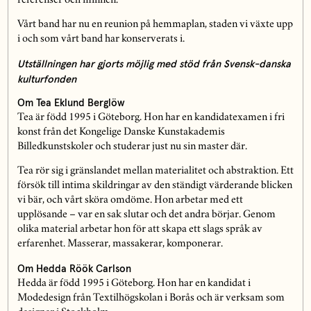
referenser och minnen.
Vårt band har nu en reunion på hemmaplan, staden vi växte upp
i och som vårt band har konserverats i.
Utställningen har gjorts möjlig med stöd från Svensk-danska
kulturfonden
Om Tea Eklund Berglöw
Tea är född 1995 i Göteborg. Hon har en kandidatexamen i fri
konst från det Kongelige Danske Kunstakademis
Billedkunstskoler och studerar just nu sin master där.
Tea rör sig i gränslandet mellan materialitet och abstraktion. Ett
försök till intima skildringar av den ständigt värderande blicken
vi bär, och vårt sköra omdöme. Hon arbetar med ett
upplösande – var en sak slutar och det andra börjar. Genom
olika material arbetar hon för att skapa ett slags språk av
erfarenhet. Masserar, massakerar, komponerar.
Om Hedda Röök Carlson
Hedda är född 1995 i Göteborg. Hon har en kandidat i
Modedesign från Textilhögskolan i Borås och är verksam som