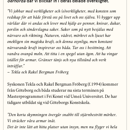
oerhörda
där vi blickar in i deras delade overklighet.
”Vi jobbar med verkligheter och (o)verkligheter, med konsten som
redskap för att både förstå oss på livet och oss själva. Vi bygger upp
världar där vi andas och lever med hjälp av pennor, knivar, dukar,
porslin och sönderslagna saker. Saker som på nytt besjälas med
närvaro och riktning. Naturen, vädret, mörkret och ljuset har
onekligen sin magiska kraft, och denna osynliga, men konstant
närvarande kraft inspirerar oss båda. Tar oss i besittning. Att
vandra ovanpå moln. Att titta i en spegel utan ögon. Att ha vingar
istället för armar. Gränser tänjs och nya tillstånd och verk
inträffar.”
– Tekla och Rakel Bergman Fröberg
Syskonen Tekla och Rakel Bergman Fröberg (f.1994) kommer
från Göteborg och båda studerar nu sista terminen på
Masterprogrammet i Fri Konst vid Umeå Universitet. De har
tidigare utbildat sig vid Göteborgs Konstskola.
”
Den korta skymningen övergår snabbt till stjärnbestrött mörker.
Vi sträcker våra armar inåt.
Det är inte lätt att hitta platser utan insyn, men nu flyger vi hela