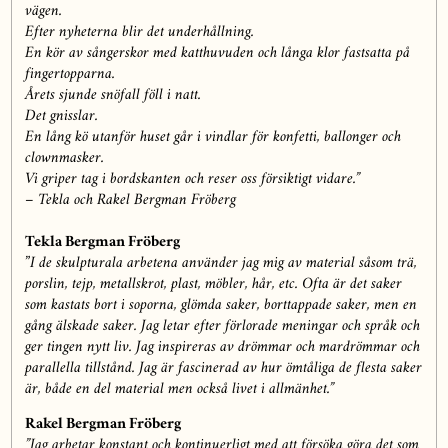
vägen.
Efter nyheterna blir det underhållning.
En kör av sångerskor med katthuvuden och långa klor fastsatta på
fingertopparna.
Årets sjunde snöfall föll i natt.
Det gnisslar.
En lång kö utanför huset går i vindlar för konfetti, ballonger och
clownmasker.
Vi griper tag i bordskanten och reser oss försiktigt vidare.”
– Tekla och Rakel Bergman Fröberg
Tekla Bergman Fröberg
”
I de skulpturala arbetena använder jag mig av material såsom trä,
porslin, tejp, metallskrot, plast, möbler, hår, etc. Ofta är det saker
som kastats bort i soporna, glömda saker, borttappade saker, men en
gång älskade saker. Jag letar efter förlorade meningar och språk och
ger tingen nytt liv. Jag inspireras av drömmar och mardrömmar och
parallella tillstånd. Jag är fascinerad av hur ömtåliga de flesta saker
är, både en del material men också livet i allmänhet.”
Rakel Bergman Fröberg
”Jag arbetar konstant och kontinuerligt med att försöka göra det som