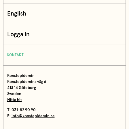
English
Logga in
KONTAKT
Konstepidemin
Konstepidemins väg 6
413 14 Göteborg
Sweden
Hitta hit
T: 031-82 90 90
E:
info@konstepidemin.se