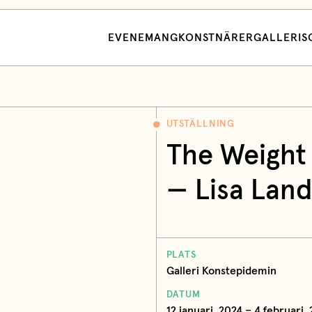
EVENEMANG
KONSTNÄRER
GALLERI
S
UTSTÄLLNING
The Weight
— Lisa Lan
PLATS
Galleri Konstepidemin
DATUM
12 januari, 2024 – 4 februari,