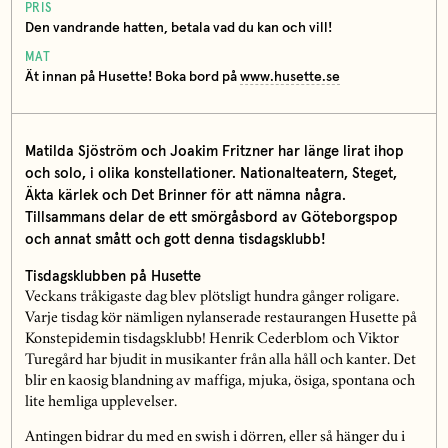
PRIS
Den vandrande hatten, betala vad du kan och vill!
MAT
Ät innan på Husette! Boka bord på
www.husette.se
Matilda Sjöström och Joakim Fritzner har länge lirat ihop
och solo, i olika konstellationer. Nationalteatern, Steget,
Äkta kärlek och Det Brinner för att nämna några.
Tillsammans delar de ett smörgåsbord av Göteborgspop
och annat smått och gott denna tisdagsklubb!
Tisdagsklubben på Husette
Veckans tråkigaste dag blev plötsligt hundra gånger roligare.
Varje tisdag kör nämligen nylanserade restaurangen Husette på
Konstepidemin tisdagsklubb! Henrik Cederblom och Viktor
Turegård har bjudit in musikanter från alla håll och kanter. Det
blir en kaosig blandning av maffiga, mjuka, ösiga, spontana och
lite hemliga upplevelser.
Antingen bidrar du med en swish i dörren, eller så hänger du i