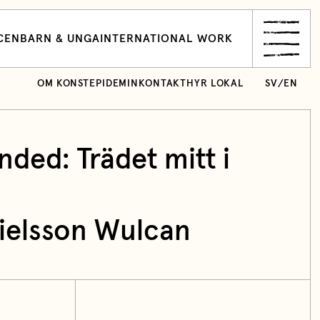
CEN
BARN & UNGA
INTERNATIONAL WORK
OM KONSTEPIDEMIN
KONTAKT
HYR LOKAL
SV
/
EN
ded: Trädet mitt i
ielsson Wulcan