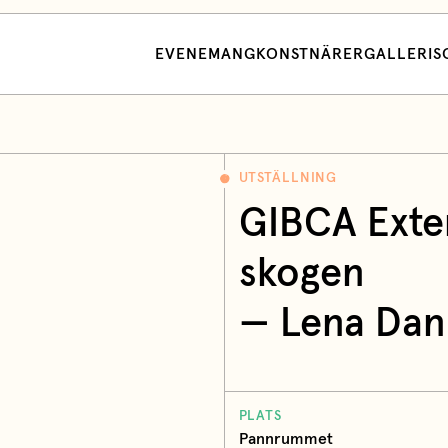
EVENEMANG
KONSTNÄRER
GALLERI
S
UTSTÄLLNING
GIBCA Exten
skogen
— Lena Dan
PLATS
Pannrummet