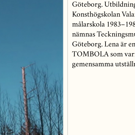
Göteborg. Utbildning 
Konsthögskolan Val
målarskola 1983–1985
nämnas Teckningsmus
Göteborg. Lena är en
TOMBOLA som varit
gemensamma utställn