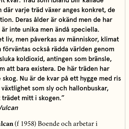
it kvar. Träd som ibland blir kallade
n där varje träd växer anges konkret, de
tion. Deras ålder är okänd men de har
e är inte unika men ändå speciella.
et liv, men påverkas av människor, klimat
 förväntas också rädda världen genom
sluka koldioxid, antingen som bränsle,
 att bara existera. De här träden har
re skog. Nu är de kvar på ett hygge med ris
växtlighet som sly och hallonbuskar,
trädet mitt i skogen.”
Wulcan
lcan
(f 1958) Boende och arbetar i