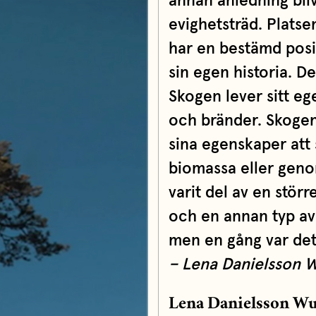
annan anledning bliv
evighetsträd. Platse
har en bestämd posi
sin egen historia. D
Skogen lever sitt eg
och bränder. Skogen
sina egenskaper att 
biomassa eller genom
varit del av en stör
och en annan typ av 
men en gång var det 
– Lena Danielsson 
Lena Danielsson Wu