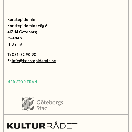
Konstepidemin
Konstepidemins väg 6
413 14 Göteborg
Sweden
Hitta hit
T: 031-82 90 90
E:
info@konstepidemin.se
MED STÖD FRÅN