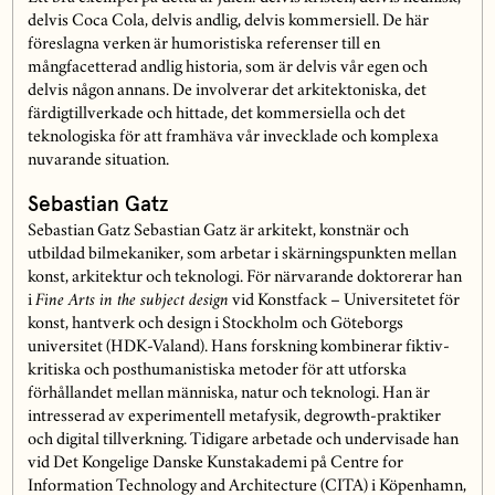
delvis Coca Cola, delvis andlig, delvis kommersiell. De här
föreslagna verken är humoristiska referenser till en
mångfacetterad andlig historia, som är delvis vår egen och
delvis någon annans. De involverar det arkitektoniska, det
färdigtillverkade och hittade, det kommersiella och det
teknologiska för att framhäva vår invecklade och komplexa
nuvarande situation.
Sebastian Gatz
Sebastian Gatz Sebastian Gatz är arkitekt, konstnär och
utbildad bilmekaniker, som arbetar i skärningspunkten mellan
konst, arkitektur och teknologi. För närvarande doktorerar han
i
Fine Arts in the subject design
vid Konstfack – Universitetet för
konst, hantverk och design i Stockholm och Göteborgs
universitet (HDK-Valand). Hans forskning kombinerar fiktiv-
kritiska och posthumanistiska metoder för att utforska
förhållandet mellan människa, natur och teknologi. Han är
intresserad av experimentell metafysik, degrowth-praktiker
och digital tillverkning. Tidigare arbetade och undervisade han
vid Det Kongelige Danske Kunstakademi på Centre for
Information Technology and Architecture (CITA) i Köpenhamn,