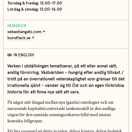
Torsdag & fredag: 12.00-17.00
Lördag & söndag: 12.00-16.00
HEMSIDOR
sebastiangatz.com
konstfack.se
IN ENGLISH
Verken i utställningen tematiserar, på ett eller annat sätt,
andlig förvirring. Västvärlden – hungrig efter andlig tillväxt /
trött på en överrationell vetenskaplighet som gränsar till det
irrationella självt – vänder sig till Öst och sin egen förkristna
historia för att finna nya sätt att vara.
På något sätt fångad mellan nya (gamla) ontologier och sin
nuvarande kapitalistcentrerade tankemodell är den andliga
vägen för den samtida sanningssökaren fylld med nästan
komiska fallgropar.
Ett bra exempel på detta är julen: delvis kristen, delvis hednisk,