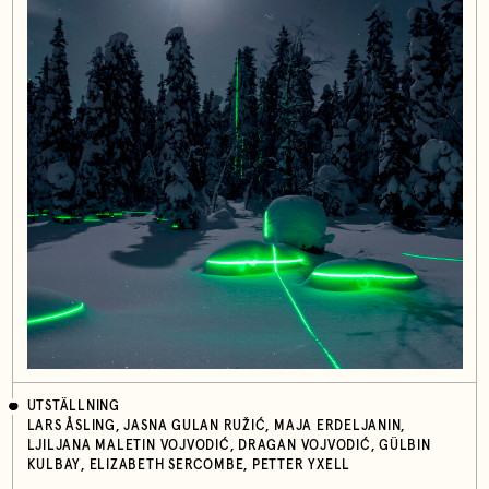
UTSTÄLLNING
LARS ÅSLING, JASNA GULAN RUŽIĆ, MAJA ERDELJANIN,
LJILJANA MALETIN VOJVODIĆ, DRAGAN VOJVODIĆ, GÜLBIN
KULBAY, ELIZABETH SERCOMBE, PETTER YXELL