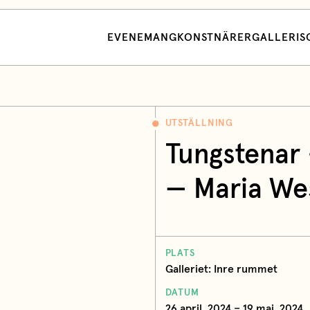
EVENEMANG
KONSTNÄRER
GALLERI
S
UTSTÄLLNING
Tungstenar 
— Maria We
PLATS
Galleriet: Inre rummet
DATUM
26 april, 2024 – 19 maj, 2024