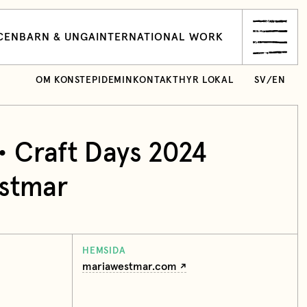
CEN
BARN & UNGA
INTERNATIONAL WORK
OM KONSTEPIDEMIN
KONTAKT
HYR LOKAL
SV
/
EN
• Craft Days 2024
stmar
HEMSIDA
mariawestmar.com