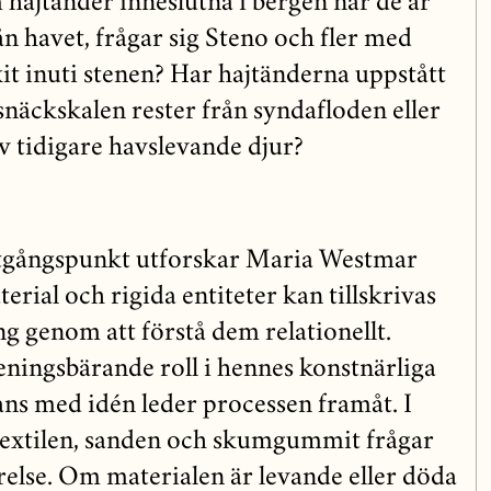
 hajtänder inneslutna i bergen när de är
ån havet, frågar sig Steno och fler med
 inuti stenen? Har hajtänderna uppstått
snäckskalen rester från syndafloden eller
av tidigare havslevande djur?
gångspunkt utforskar Maria Westmar
terial och rigida entiteter kan tillskrivas
g genom att förstå dem relationellt.
ningsbärande roll i hennes konstnärliga
ns med idén leder processen framåt. I
textilen, sanden och skumgummit frågar
relse. Om materialen är levande eller döda