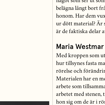
något som ser ut som
belägna långt bort fr
honom. Har dem vuxit
ur dött material? Är 
är de faktiska delar 
Maria Westmar
Med kroppen som ut
hur tillsynes fasta ma
rörelse och förändrin
Materialen har en me
arbete som tillsamma
arbetet med stenen, 
hon sig om de är i rö