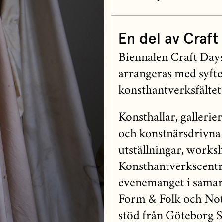
En del av Craft
Biennalen Craft Days
arrangeras med syfte 
konsthantverksfältet
Konsthallar, gallerie
och konstnärsdrivna 
utställningar, works
Konsthantverkscentr
evenemanget i samar
Form & Folk och Not
stöd från Göteborg S