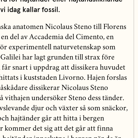
i idag kallar fossil.
ska anatomen Nicolaus Steno till Florens
an en del av Accademia del Cimento, en
ör experimentell naturvetenskap som
 Galilei har lagt grunden till strax före
får snart i uppdrag att dissikera huvudet
hittats i kuststaden Livorno. Hajen forslas
r åskådare dissikerar Nicolaus Steno
på vithajen undersöker Steno dess tänder.
avslevande djur och växter så som snäckor,
och hajtänder går att hitta i bergen
 kommer det sig att det går att finna