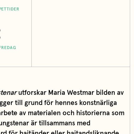
PETTIDER
0
0
IFREDAG
tenar
utforskar Maria Westmar bilden av
igger till grund för hennes konstnärliga
bete av materialen och historierna som
Tungstenar är tillsammans med
rd för hajtänder eller hajtandsliknande