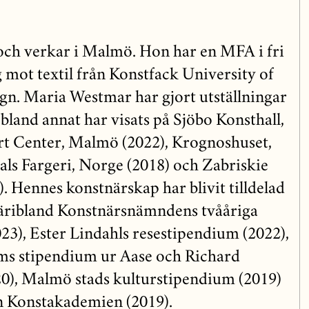
ch verkar i Malmö. Hon har en MFA i fri
 mot textil från Konstfack University of
ign. Maria Westmar har gjort utställningar
land annat har visats på Sjöbo Konsthall,
Art Center, Malmö (2022), Krognoshuset,
ls Fargeri, Norge (2018) och Zabriskie
. Hennes konstnärskap har blivit tilldelad
 däribland Konstnärsnämndens tvååriga
23), Ester Lindahls resestipendium (2022),
 stipendium ur Aase och Richard
0), Malmö stads kulturstipendium (2019)
n Konstakademien (2019).