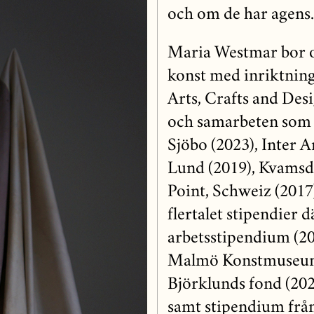
och om de har agens.
Maria Westmar bor o
konst med inriktning
Arts, Crafts and Des
och samarbeten som b
Sjöbo (2023), Inter 
Lund (2019), Kvamsda
Point, Schweiz (2017)
flertalet stipendier
arbetsstipendium (20
Malmö Konstmuseums
Björklunds fond (202
samt stipendium frå