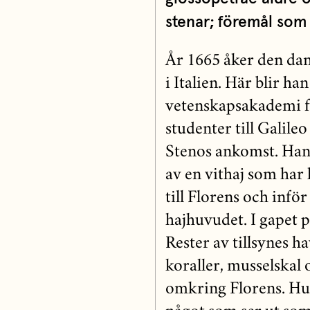
stenar; föremål som v
År 1665 åker den dan
i Italien. Här blir h
vetenskapsakademi f
studenter till Galileo
Stenos ankomst. Han 
av en vithaj som har 
till Florens och infö
hajhuvudet. I gapet 
Rester av tillsynes h
koraller, musselskal 
omkring Florens. Hur