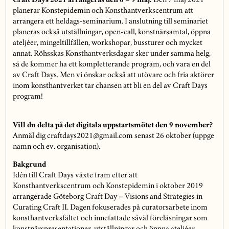
Craft Days 2021 arrangeras den 6 – 9 maj.
Den 7 maj 2021
planerar Konstepidemin och Konsthantverkscentrum att
arrangera ett heldags-seminarium. I anslutning till seminariet
planeras också utställningar, open-call, konstnärsamtal, öppna
ateljéer, mingeltillfällen, workshopar, bussturer och mycket
annat. Röhsskas Konsthantverksdagar sker under samma helg,
så de kommer ha ett kompletterande program, och vara en del
av Craft Days. Men vi önskar också att utövare och fria aktörer
inom konsthantverket tar chansen att bli en del av Craft Days
program!
Vill du delta på det digitala uppstartsmötet den 9 november?
Anmäl dig craftdays2021@gmail.com senast 26 oktober (uppge
namn och ev. organisation).
Bakgrund
Idén till Craft Days växte fram efter att
Konsthantverkscentrum och Konstepidemin i oktober 2019
arrangerade Göteborg Craft Day – Visions and Strategies in
Curating Craft II. Dagen fokuserades på curatorsarbete inom
konsthantverksfältet och innefattade såväl föreläsningar som