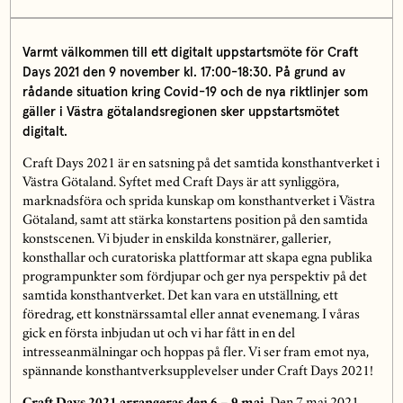
Varmt välkommen till ett digitalt uppstartsmöte för Craft
Days 2021 den 9 november kl. 17:00-18:30. På grund av
rådande situation kring Covid-19 och de nya riktlinjer som
gäller i Västra götalandsregionen sker uppstartsmötet
digitalt.
Craft Days 2021 är en satsning på det samtida konsthantverket i
Västra Götaland. Syftet med Craft Days är att synliggöra,
marknadsföra och sprida kunskap om konsthantverket i Västra
Götaland, samt att stärka konstartens position på den samtida
konstscenen. Vi bjuder in enskilda konstnärer, gallerier,
konsthallar och curatoriska plattformar att skapa egna publika
programpunkter som fördjupar och ger nya perspektiv på det
samtida konsthantverket. Det kan vara en utställning, ett
föredrag, ett konstnärssamtal eller annat evenemang. I våras
gick en första inbjudan ut och vi har fått in en del
intresseanmälningar och hoppas på fler. Vi ser fram emot nya,
spännande konsthantverksupplevelser under Craft Days 2021!