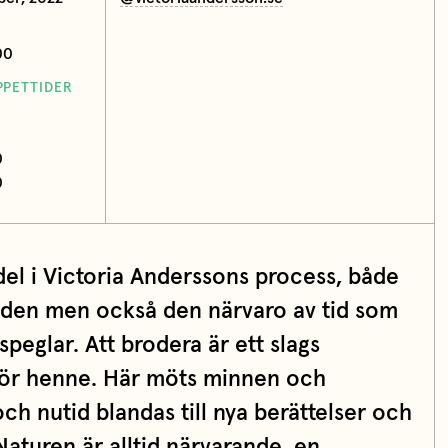
00
PPETTIDER
0
0
del i Victoria Anderssons process, både
tiden men också den närvaro av tid som
peglar. Att brodera är ett slags
d för henne. Här möts minnen och
och nutid blandas till nya berättelser och
 Naturen är alltid närvarande, en