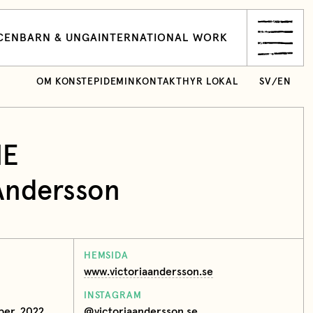
CEN
BARN & UNGA
INTERNATIONAL WORK
OM KONSTEPIDEMIN
KONTAKT
HYR LOKAL
SV
/
EN
ME
 Andersson
HEMSIDA
www.victoriaandersson.se
INSTAGRAM
ber, 2022
@victoriaandersson.se