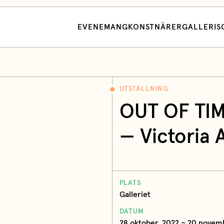
EVENEMANG
KONSTNÄRER
GALLERI
S
UTSTÄLLNING
OUT OF TI
— Victoria
PLATS
Galleriet
DATUM
28 oktober, 2022 – 20 novem