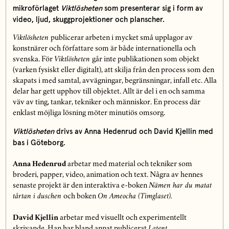
mikroförlaget
Viktlösheten
som presenterar sig i form av
video, ljud, skuggprojektioner och planscher.
Viktlösheten
publicerar arbeten i mycket små upplagor av
konstnärer och författare som är både internationella och
svenska. För
Viktlösheten
går inte publikationen som objekt
(varken fysiskt eller digitalt), att skilja från den process som den
skapats i med samtal, avvägningar, begränsningar, infall etc. Alla
delar har gett upphov till objektet. Allt är del i en och samma
väv av ting, tankar, tekniker och människor. En process där
enklast möjliga lösning möter minutiös omsorg.
Viktlösheten
drivs av Anna Hedenrud och David Kjellin med
bas i Göteborg.
Anna Hedenrud
arbetar med material och tekniker som
broderi, papper, video, animation och text. Några av hennes
senaste projekt är den interaktiva e-boken
Nämen har du matat
tårtan i duschen
och boken
On Ameocha
(Timglaset).
David Kjellin
arbetar med visuellt och experimentellt
skrivande. Han har bland annat publicerat
Latent