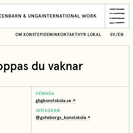
CEN
BARN & UNGA
INTERNATIONAL WORK
OM KONSTEPIDEMIN
KONTAKT
HYR LOKAL
SV
/
EN
/hoppas du vaknar
HEMSIDA
gbgkonstskola.se
INSTAGRAM
@goteborgs_konstskola