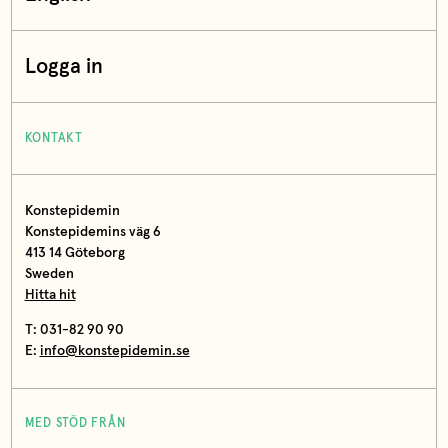
Logga in
KONTAKT
Konstepidemin
Konstepidemins väg 6
413 14 Göteborg
Sweden
Hitta hit
T: 031-82 90 90
E:
info@konstepidemin.se
MED STÖD FRÅN