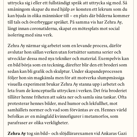
uttrycka sig i eller ett fullständigt språk att uttrycka sig med. Så
småningom skapar du med hjälp av konsten ett lekrum som du
kan bjuda in olika människor till – en plats där bilderna kommer
till tals och överbryggar språket. På samma vis har Zehra Ay,
långt innan coronatiderna, skapat en mötesplats mot social
isolering med sina verk.
Zehra Ay närmar sig arbetet som en levande process, därför
avslutar hon sällan verken utan fortsätter samma serier och
utvecklar dessa med nya tekniker och material. Exempelvis kan
en bild börja som en teckning, därefter blir den ett broderi som
sedan kan bli grafik och skulptur. Under skapandeprocessen
följer hon sin magkänsla men för att motverka slumpmässiga
visuella experiment brukar Zehra Ay stanna upp i arbetet och
leta fram de konceptuella uttrycken i verken. Det fria broderiet
tillåter henne friheten att sakta ner och samla sina tankar. Ofta
protesterar hennes bilder, med humor och lekfullhet, mot
samhällets normer och vad som förväntas av en. Hennes värld
befolkas av en mångfald kvinnofigurer i metamorfos, som
parafraser av olika verkligheter.
Zehra Ay
tog sin bild– och slöjdlärarexamen vid Ankaras Gazi