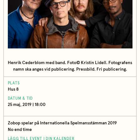
Henrik Cederblom med band. Foto© Kristin Lidell. Fotografens
namn ska anges vid publicering. Pressbild. Fri publicering.
PLATS
Hus 8
DATUM & TID
25 maj, 2019 | 18:00
Zobop spelar på Internationella Spelmansstämman 2019
No end time
LÄGG TILL EVENT I DIN KALENDER