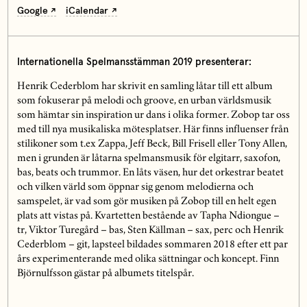
Google
iCalendar
Internationella Spelmansstämman 2019 presenterar:
Henrik Cederblom har skrivit en samling låtar till ett album
som fokuserar på melodi och groove, en urban världsmusik
som hämtar sin inspiration ur dans i olika former. Zobop tar oss
med till nya musikaliska mötesplatser. Här finns influenser från
stilikoner som t.ex Zappa, Jeff Beck, Bill Frisell eller Tony Allen,
men i grunden är låtarna spelmansmusik för elgitarr, saxofon,
bas, beats och trummor. En låts väsen, hur det orkestrar beatet
och vilken värld som öppnar sig genom melodierna och
samspelet, är vad som gör musiken på Zobop till en helt egen
plats att vistas på. Kvartetten bestående av Tapha Ndiongue –
tr, Viktor Turegård – bas, Sten Källman – sax, perc och Henrik
Cederblom – git, lapsteel bildades sommaren 2018 efter ett par
års experimenterande med olika sättningar och koncept. Finn
Björnulfsson gästar på albumets titelspår.