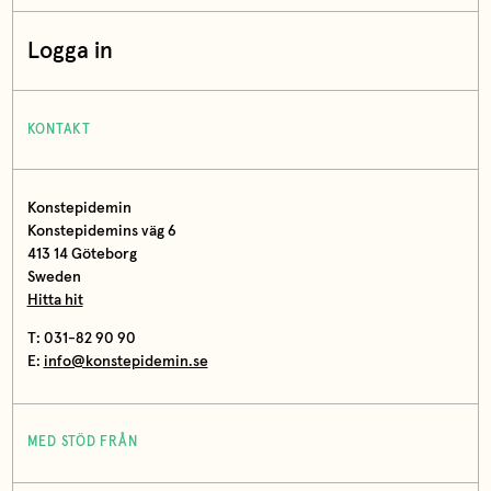
Logga in
KONTAKT
Konstepidemin
Konstepidemins väg 6
413 14 Göteborg
Sweden
Hitta hit
T: 031-82 90 90
E:
info@konstepidemin.se
MED STÖD FRÅN