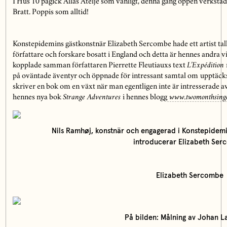
I Hus 10 pågick Allas Ateljé som vanligt, denna gång öppen verkst
Bratt. Poppis som alltid!
Konstepidemins gästkonstnär Elizabeth Sercombe hade ett artist tal
författare och forskare bosatt i England och detta är hennes andra v
kopplade samman författaren Pierrette Fleutiauxs text
L’Expédition
på oväntade äventyr och öppnade för intressant samtal om
upptäcks
skriver en bok om en växt när man egentligen inte är intresserade a
hennes nya bok
Strange Adventures
i hennes blogg
www.twomonthsingo
Nils Ramhøj, konstnär och engagerad i Konstepidemi
introducerar Elizabeth Se
Elizabeth Sercombe
På bilden: Målning av Johan L