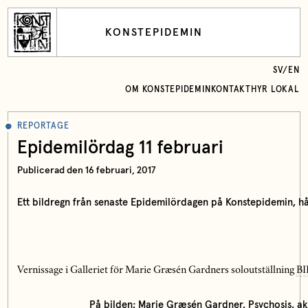
KONSTEPIDEMIN
SV
/
EN
OM KONSTEPIDEMIN
KONTAKT
HYR LOKAL
REPORTAGE
Epidemilördag 11 februari
Publicerad den 16 februari, 2017
Ett bildregn från senaste Epidemilördagen på Konstepidemin, hål
Vernissage i Galleriet för Marie Græsén Gardners soloutställning
BI
På bilden; Marie Græsén Gardner, Psychosis, ak