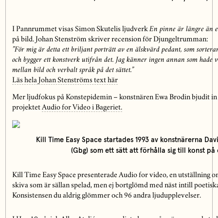
I Pannrummet visas Simon Skutelis ljudverk
En pinne är längre än et
på bild. Johan Stenström skriver recension för Djungeltrumman:
”För mig är detta ett briljant porträtt av en älskvärd pedant, som sorter
och bygger ett konstverk utifrån det. Jag känner ingen annan som hade v
mellan bild och verbalt språk på det sättet.”
Läs hela Johan Stenströms text här
Mer ljudfokus på Konstepidemin – konstnären Ewa Brodin bjudit in K
projektet
Audio for Video i Bageriet.
Kill Time Easy Space startades 1993 av konstnärerna Davi
(Gbg) som ett sätt att förhålla sig till konst på 
Kill Time Easy Space presenterade Audio for video, en utställning o
skiva som är sällan spelad, men ej bortglömd med näst intill poetiska 
Konsistensen du aldrig glömmer och 96 andra ljudupplevelser.