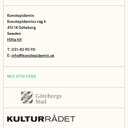
Konstepidemin
Konstepidemins väg 6
413 14 Göteborg
Sweden
Hitta hit
T: 031-82 90 90
E:
info@konstepidemin.se
MED STÖD FRÅN