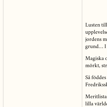
Lusten til
upplevels
jordens m
grund… I 
Magiska o
mörkt, str
Så föddes 
Fredrikssk
Meritlist
lilla värl