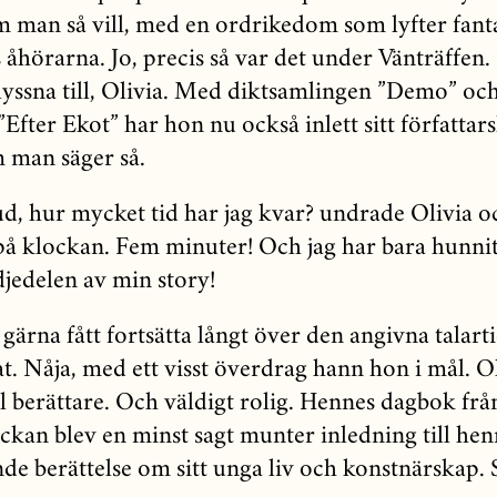
om man så vill, med en ordrikedom som lyfter fant
 åhörarna. Jo, precis så var det under Vänträffen
 lyssna till, Olivia. Med diktsamlingen ”Demo” oc
fter Ekot” har hon nu också inlett sitt författar
m man säger så.
d, hur mycket tid har jag kvar? undrade Olivia o
på klockan. Fem minuter! Och jag har bara hunni
djedelen av min story!
gärna fått fortsätta långt över den angivna talar
t. Nåja, med ett visst överdrag hann hon i mål. Ol
 berättare. Och väldigt rolig. Hennes dagbok frå
eckan blev en minst sagt munter inledning till hen
e berättelse om sitt unga liv och konstnärskap. 