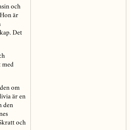
asin och
. Hon är
h
skap. Det
ch
t med
tiden om
ivia är en
n den
nes
Skratt och