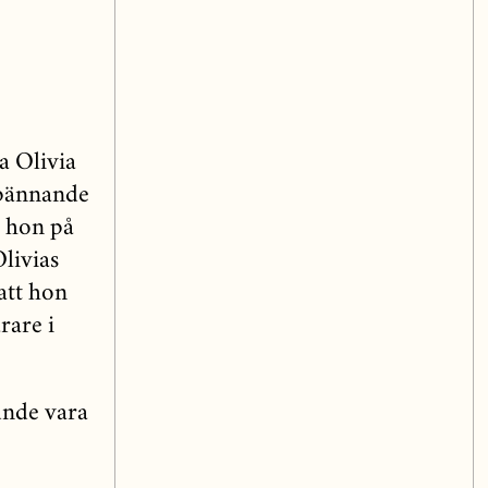
a Olivia
spännande
d hon på
livias
att hon
rare i
kunde vara