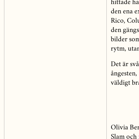
hittade h
den ena e
Rico, Colu
den gängs
bilder so
rytm, uta
Det är svå
ångesten,
väldigt br
Olivia Be
Slam och n