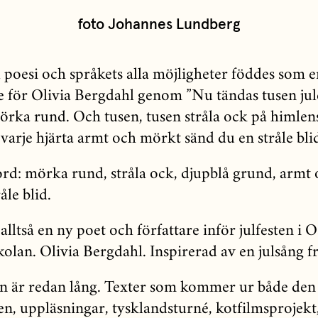
foto Johannes Lundberg
l poesi och språkets alla möjligheter föddes som 
e för Olivia Bergdahl genom ”Nu tändas tusen jul
örka rund. Och tusen, tusen stråla ock på himlen
varje hjärta armt och mörkt sänd du en stråle bl
rd: mörka rund, stråla ock, djupblå grund, armt
åle blid.
alltså en ny poet och författare inför julfesten i 
olan. Olivia Bergdahl. Inspirerad av en julsång fr
an är redan lång. Texter som kommer ur både den
den, uppläsningar, tysklandsturné, kotfilmsprojekt