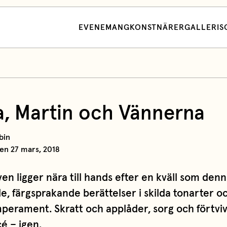
EVENEMANG
KONSTNÄRER
GALLERI
S
ia, Martin och Vännerna
bin
en 27 mars, 2018
ven ligger nära till hands efter en kväll som denn
e, färgsprakande berättelser i skilda tonarter oc
mperament. Skratt och applåder, sorg och förtvi
cé – igen.