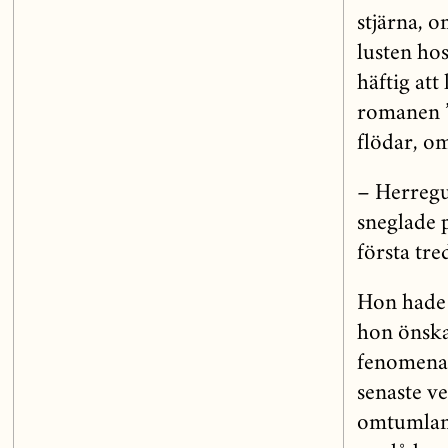
stjärna, 
lusten hos
häftig att
romanen ”E
flödar, o
– Herregu
sneglade 
första tre
Hon hade 
hon önska
fenomenal
senaste v
omtumland