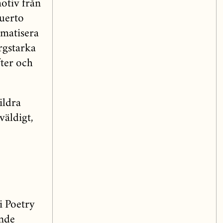
motiv från
Puerto
ematisera
rgstarka
fter och
ildra
väldigt,
i Poetry
ande