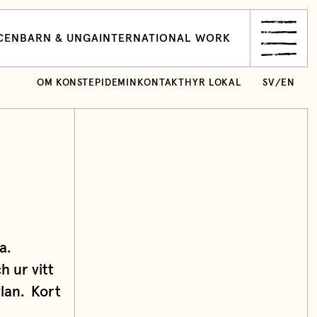
CEN
BARN & UNGA
INTERNATIONAL WORK
OM KONSTEPIDEMIN
KONTAKT
HYR LOKAL
SV
/
EN
a.
h ur vitt
vlan. Kort