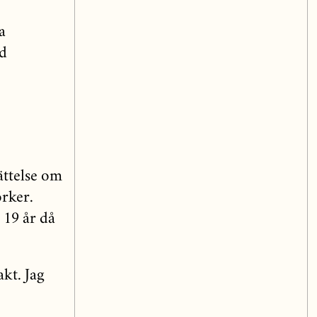
a
ed
ättelse om
örker.
 19 år då
kt. Jag