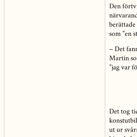
Den förtv
närvarande
berättade
som ”en s
– Det fann
Martin so
”jag var fö
Det tog t
konstutbi
ut ur svå