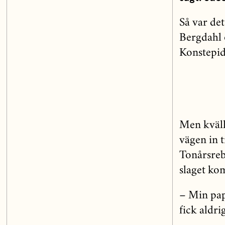
Så var de
Bergdahl 
Konstepid
Men kväll
vägen in t
Tonårsrebe
slaget ko
– Min pap
fick aldri