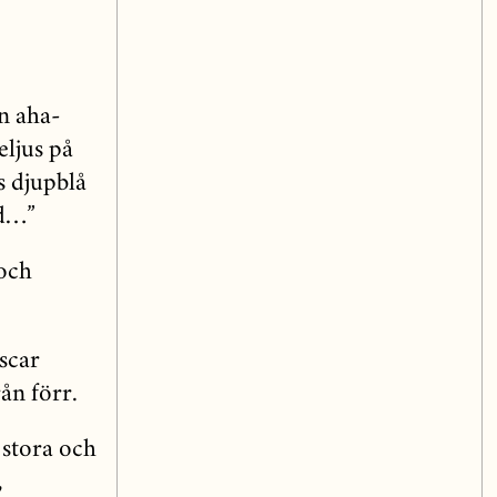
en aha-
eljus på
s djupblå
id…”
 och
Oscar
ån förr.
 stora och
,