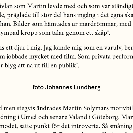
ivlan som Martin levde med och som var ständig
, präglade till stor del hans ingång i det egna sk
 han. Bilder som hämtades ur mardrömmar, med
tympad kropp som talar genom ett skåp”.
s ett djur i mig. Jag kände mig som en varulv, be
m jobbade mycket med film. Som privata perfor
r blyg att nå ut till en publik”.
foto Johannes Lundberg
id men stegvis ändrades Martin Solymars motivbil
ldning i Umeå och senare Valand i Göteborg. Mart
rmodet, satte punkt för det introverta. Så småni