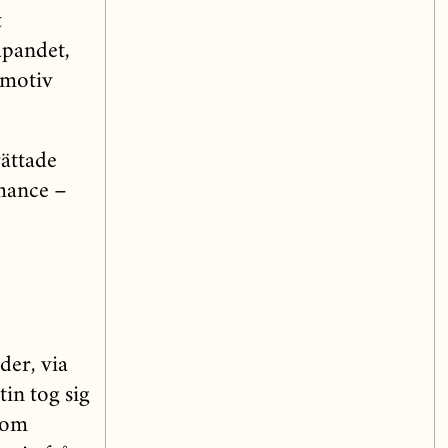
t
apandet,
 motiv
rättade
mance –
der, via
in tog sig
ngom