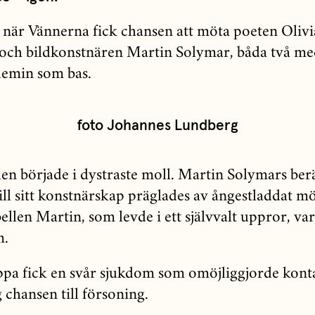
t när Vännerna fick chansen att möta poeten Olivi
och bildkonstnären Martin Solymar, båda två m
emin som bas.
foto Johannes Lundberg
en började i dystraste moll. Martin Solymars ber
ill sitt konstnärskap präglades av ångestladdat m
llen Martin, som levde i ett självvalt uppror, var
m.
pa fick en svår sjukdom som omöjliggjorde konta
g chansen till försoning.