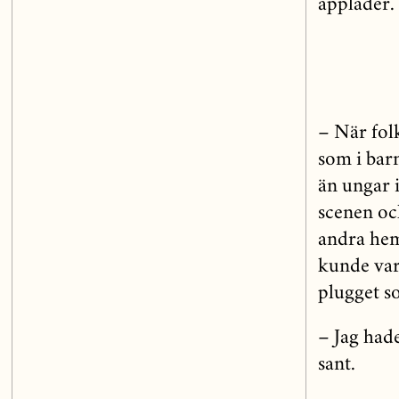
applåder.
– När folk
som i bar
än ungar 
scenen oc
andra hem
kunde var
plugget s
– Jag hade
sant.