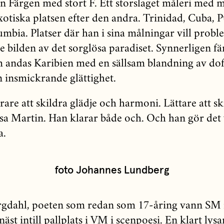
an Färgen med stort F. Ett storslaget måleri med 
xotiska platsen efter den andra. Trinidad, Cuba, 
mbia. Platser där han i sina målningar vill probl
e bilden av det sorglösa paradiset. Synnerligen fä
m andas Karibien med en sällsam blandning av do
n insmickrande glättighet.
rare att skildra glädje och harmoni. Lättare att sk
 sa Martin. Han klarar både och. Och han gör det 
a.
foto Johannes Lundberg
rgdahl, poeten som redan som 17-åring vann SM 
äst intill pallplats i VM i scenpoesi. En klart lys