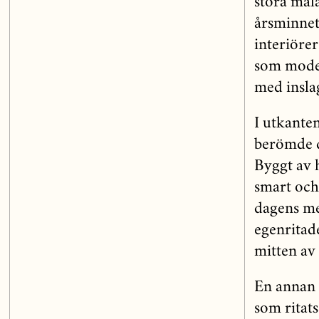
stora mål
årsminnet
interiöre
som model
med inslag
I utkante
berömde d
Byggt av 
smart och 
dagens me
egenritad
mitten av 
En annan 
som ritat