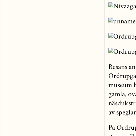
Resans an
Ordrupgaa
museum ha
gamla, ov
näsdukstr
av spegla
På Ordrup