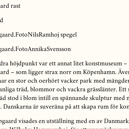
dra höjdpunkt var ett annat litet konstmuseum –
rd – som ligger strax norr om Köpenhamn. Även
r en stor och oerhört vacker park med mängde
anliga träd, blommor och vackra grässlänter. Ett 
äd stod i blom intill en spännande skulptur med
r. Danskarna är suveräna på att skapa rum för kon
gaard visades en utställning med en av Danmarks