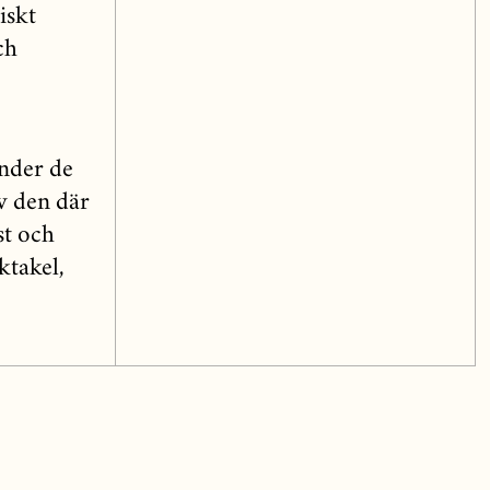
iskt
ch
under de
av den där
st och
ktakel,