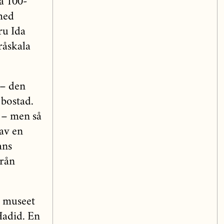
a 100-
med
ru Ida
råskala
 – den
bostad.
 – men så
 av en
ans
från
a museet
Hadid. En