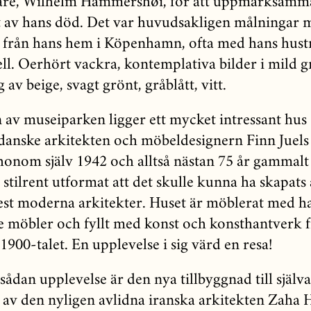
are, Wilhelm Hammershøi, för att uppmärksamm
 av hans död. Det var huvudsakligen målningar 
r från hans hem i Köpenhamn, ofta med hans hust
l. Oerhört vackra, kontemplativa bilder i mild g
 av beige, svagt grönt, gråblått, vitt.
n av museiparken ligger ett mycket intressant hus
anske arkitekten och möbeldesignern Finn Juels 
honom själv 1942 och alltså nästan 75 år gammalt
stilrent utformat att det skulle kunna ha skapats
st moderna arkitekter. Huset är möblerat med h
e möbler och fyllt med konst och konsthantverk 
1900-talet. En upplevelse i sig värd en resa!
sådan upplevelse är den nya tillbyggnad till själv
s av den nyligen avlidna iranska arkitekten Zaha 