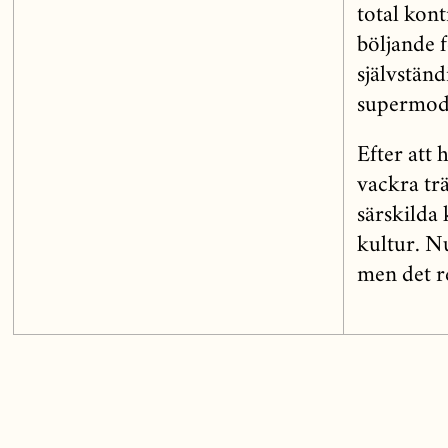
total kont
böljande 
självstän
supermod
Efter att 
vackra tr
särskilda 
kultur. N
men det r