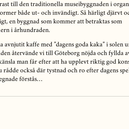
rast till den traditionella museibyggnaden i organ
former både ut- och invändigt. Så härligt djärvt o
digt, en byggnad som kommer att betraktas som
ern i århundraden.
ha avnjutit kaffe med ”dagens goda kaka” i solen 
äden återvände vi till Göteborg nöjda och fyllda 
känsla man får efter att ha upplevt riktig god kon
u rådde också där tystnad och ro efter dagens spe
egnade förstås…