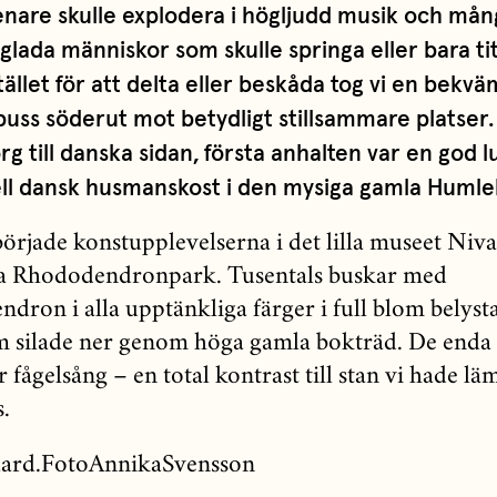
nare skulle explodera i högljudd musik och mån
 glada människor som skulle springa eller bara ti
tället för att delta eller beskåda tog vi en bekvä
buss söderut mot betydligt stillsammare platser.
rg till danska sidan, första anhalten var en god
ell dansk husmanskost i den mysiga gamla Humle
började konstupplevelserna i det lilla museet Niv
ka Rhododendronpark. Tusentals buskar med
dron i alla upptänkliga färger i full blom belyst
om silade ner genom höga gamla bokträd. De enda
 fågelsång – en total kontrast till stan vi hade lä
.