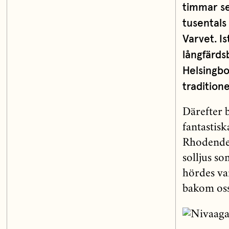
timmar se
tusentals
Varvet. Is
långfärds
Helsingbo
tradition
Därefter 
fantastis
Rhodenden
solljus s
hördes var
bakom oss