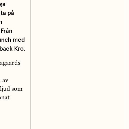
ga
tta på
m
 Från
 lunch med
baek Kro.
aagaards
a av
 ljud som
mnat