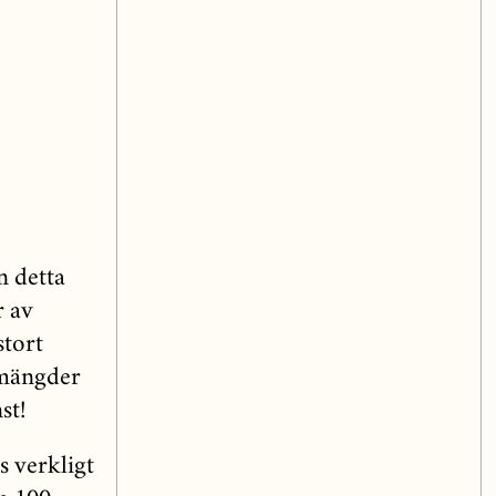
 detta
r av
stort
 mängder
st!
 verkligt