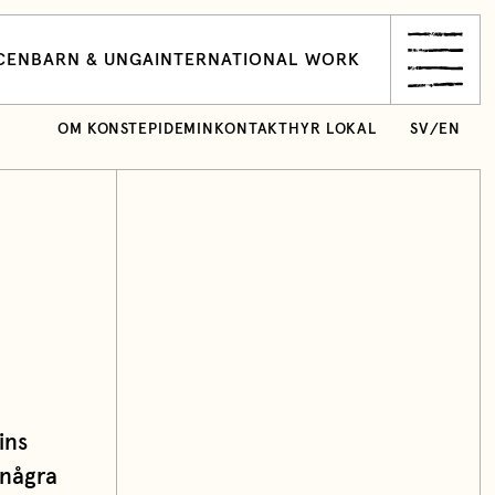
CEN
BARN & UNGA
INTERNATIONAL WORK
OM KONSTEPIDEMIN
KONTAKT
HYR LOKAL
SV
/
EN
ins
 några