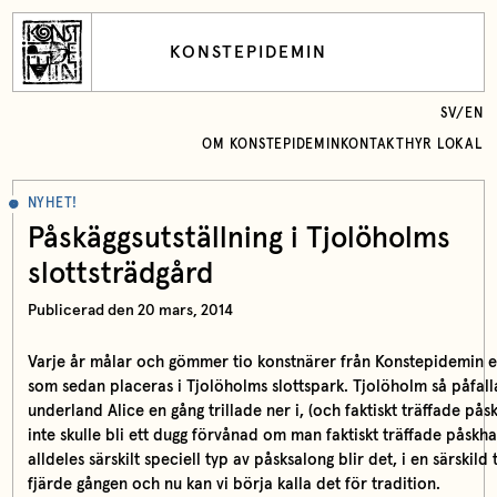
KONSTEPIDEMIN
SV
/
EN
OM KONSTEPIDEMIN
KONTAKT
HYR LOKAL
NYHET!
Påskäggsutställning i Tjolöholms
slottsträdgård
Publicerad den 20 mars, 2014
Varje år målar och gömmer tio konstnärer från Konstepidemin e
som sedan placeras i Tjolöholms slottspark. Tjolöholm så påfal
underland Alice en gång trillade ner i, (och faktiskt träffade påsk
inte skulle bli ett dugg förvånad om man faktiskt träffade påskh
alldeles särskilt speciell typ av påsksalong blir det, i en särskild 
fjärde gången och nu kan vi börja kalla det för tradition.