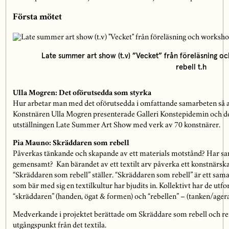
Första mötet
Late summer art show (t.v) ”Vecket” från föreläsning
rebell t.h
Ulla Mogren: Det oförutsedda som styrka
Hur arbetar man med det oförutsedda i omfattande samarbeten så att 
Konstnären Ulla Mogren presenterade Galleri Konstepidemin och d
utställningen Late Summer Art Show med verk av 70 konstnärer.
Pia Mauno: Skräddaren som rebell
Påverkas tänkande och skapande av ett materials motstånd? Har sam
gemensamt? Kan bärandet av ett textilt arv påverka ett konstnärs
“Skräddaren som rebell” ställer. “Skräddaren som rebell” är ett sam
som bär med sig en textilkultur har bjudits in. Kollektivt har de ut
“skräddaren” (handen, ögat & formen) och “rebellen” – (tanken/agera
Medverkande i projektet berättade om Skräddare som rebell och re
utgångspunkt från det textila.