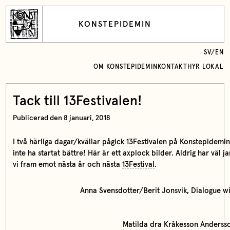
KONSTEPIDEMIN
SV
/
EN
OM KONSTEPIDEMIN
KONTAKT
HYR LOKAL
Tack till 13Festivalen!
Publicerad den 8 januari, 2018
I två härliga dagar/kvällar pågick
13Festivalen
på Konstepidemin. 
inte ha startat bättre! Här är ett axplock bilder. Aldrig har väl 
vi fram emot nästa år och nästa
13Festival
.
Anna Svensdotter/Berit Jonsvik, Dialogue wi
Matilda dra Kråkesson Anderss