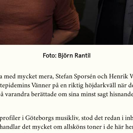
Foto: Björn Rantil
 med mycket mera, Stefan Sporsén och Henrik W
tepidemins Vänner på en riktig höjdarkväll när de
 varandra berättade om sina minst sagt hisnand
rofiler i Göteborgs musikliv, stod det redan i in
 handlar det mycket om allsköns toner i de här he