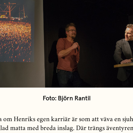
Foto: Björn Rantil
ta om Henriks egen karriär är som att väva en sjuh
glad matta med breda inslag. Där trängs äventyren