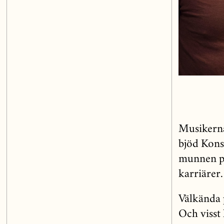
Musikerna
bjöd Kons
munnen på
karriärer.
Välkända p
Och visst