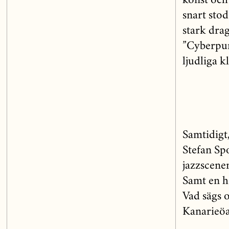
konst och
snart sto
stark dra
”Cyberpun
ljudliga k
Samtidigt
Stefan Sp
jazzscene
Samt en h
Vad sägs o
Kanarieö