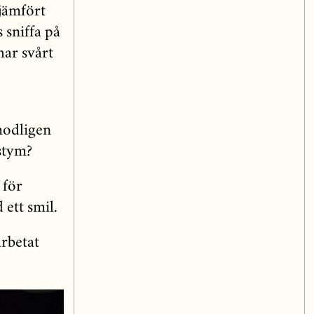
jämfört
 sniffa på
har svårt
m
modligen
stym?
 för
 ett smil.
rbetat