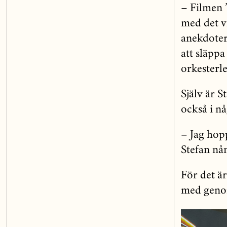
– Filmen 
med det vi
anekdotern
att släppa
orkesterle
Själv är 
också i n
– Jag hop
Stefan nån
För det ä
med genom