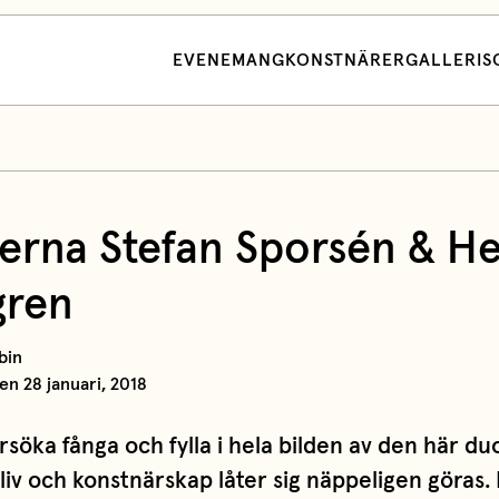
EVENEMANG
KONSTNÄRER
GALLERI
S
erna Stefan Sporsén & He
gren
bin
en 28 januari, 2018
örsöka fånga och fylla i hela bilden av den här du
 liv och konstnärskap låter sig näppeligen göras.