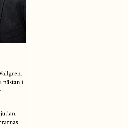
allgren,
 nästan i
e
bjudan.
rrarnas