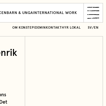
CEN
BARN & UNGA
INTERNATIONAL WORK
OM KONSTEPIDEMIN
KONTAKT
HYR LOKAL
SV
/
EN
nrik
ons
 Det