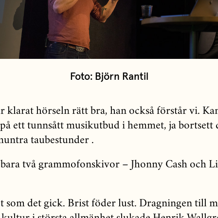
Foto: Björn Rantil
 klarat hörseln rätt bra, han också förstår vi. Ka
på ett tunnsått musikutbud i hemmet, ja bortsett 
untra taubestunder .
 bara två grammofonskivor ­– Jhonny Cash och Li
t som det gick. Brist föder lust. Dragningen till 