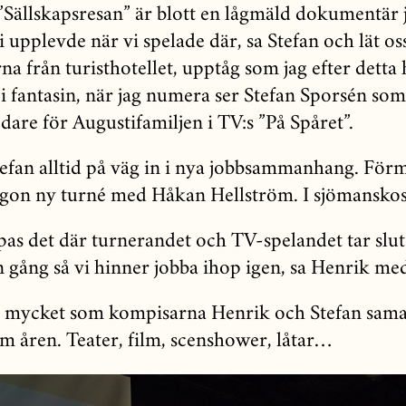
”Sällskapsresan” är blott en lågmäld dokumentär 
 upplevde när vi spelade där, sa Stefan och lät oss
a från turisthotellet, upptåg som jag efter detta 
 i fantasin, när jag numera ser Stefan Sporsén so
dare för Augustifamiljen i TV:s ”På Spåret”.
Stefan alltid på väg in i nya jobbsammanhang. För
ågon ny turné med Håkan Hellström. I sjömansko
pas det där turnerandet och TV-spelandet tar slut
 gång så vi hinner jobba ihop igen, sa Henrik med
r mycket som kompisarna Henrik och Stefan sama
 åren. Teater, film, scenshower, låtar…