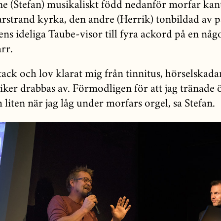
ene (Stefan) musikaliskt född nedanför morfar kan
arstrand kyrka, den andre (Herrik) tonbildad av 
ens ideliga Taube-visor till fyra ackord på en någ
rr.
tack och lov klarat mig från tinnitus, hörselskad
siker drabbas av. Förmodligen för att jag tränade
liten när jag låg under morfars orgel, sa Stefan.