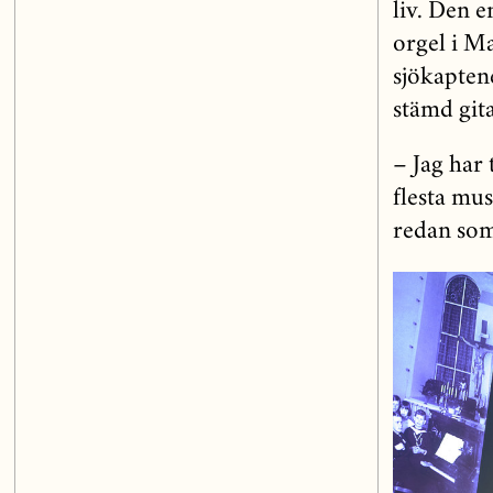
liv. Den 
orgel i M
sjökapten
stämd gita
– Jag har 
flesta mu
redan som 