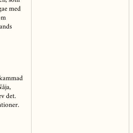
ren, som
ggae med
gom
bands
välkammad
åja,
ev det.
ationer.