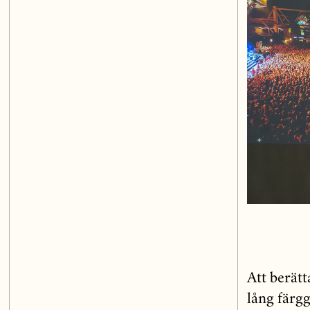
Att berät
lång färg