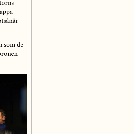
torns
pappa
otsånär
an som de
 öronen