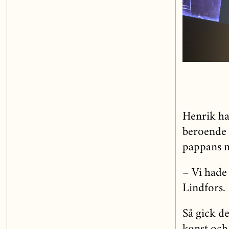
Henrik har
beroende 
pappans m
– Vi hade
Lindfors.
Så gick de