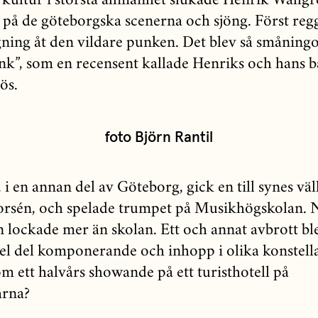
 kultur i största allmänhet slukade Henrik Wallg
d på de göteborgska scenerna och sjöng. Först re
gning åt den vildare punken. Det blev så smånin
k”, som en recensent kallade Henriks och hans 
lös.
foto Björn Rantil
, i en annan del av Göteborg, gick en till synes 
orsén, och spelade trumpet på Musikhögskolan. N
n lockade mer än skolan. Ett och annat avbrott bl
el del komponerande och inhopp i olika konstell
m ett halvårs showande på ett turisthotell på
arna?