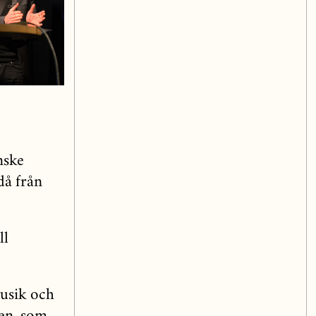
nske
då från
ll
musik och