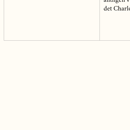
äntligen v
det Charlo