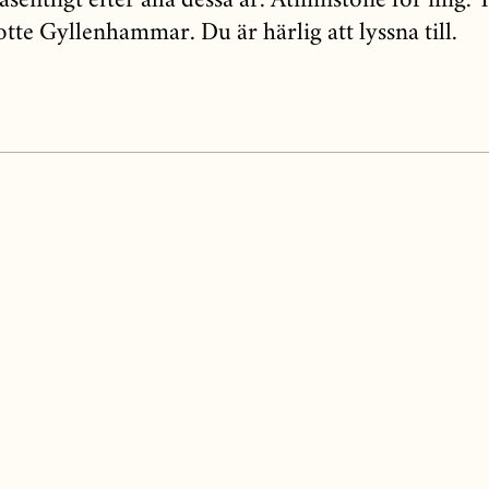
äsentligt efter alla dessa år. Åtminstone för mig. 
tte Gyllenhammar. Du är härlig att lyssna till.