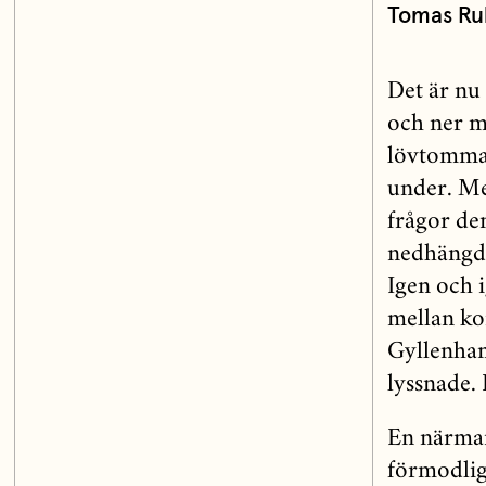
Tomas Rub
Det är nu
och ner m
lövtomma 
under. Me
frågor de
nedhängda
Igen och 
mellan ko
Gyllenha
lyssnade. 
En närmar
förmodlig