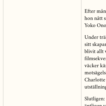
Efter mån
hon nått 
Yoko Ono,
Under trä
sitt skapa
blivit all
filmsekve
väcker kä
motsägels
Charlotte
utställni
Slutligen