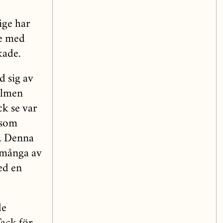
ige har
te med
kade.
 sig av
filmen
ck se var
 som
e. Denna
 många av
ed en
de