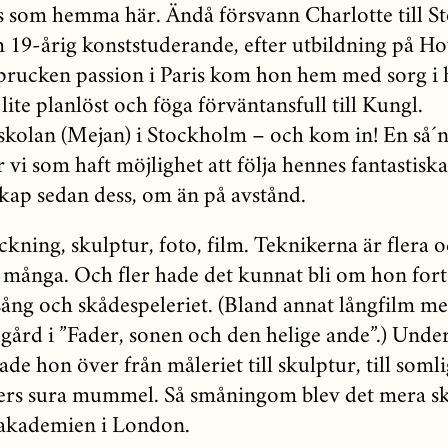
 som hemma här. Ändå försvann Charlotte till 
 19-årig konststuderande, efter utbildning på H
sprucken passion i Paris kom hon hem med sorg i h
lite planlöst och föga förväntansfull till Kungl.
kolan (Mejan) i Stockholm – och kom in! En så´n
r vi som haft möjlighet att följa hennes fantastisk
kap sedan dess, om än på avstånd.
ckning, skulptur, foto, film. Teknikerna är flera 
 många. Och fler hade det kunnat bli om hon for
sång och skådespeleriet. (Bland annat långfilm m
gård i ”Fader, sonen och den helige ande”.) Unde
ade hon över från måleriet till skulptur, till soml
ers sura mummel. Så småningom blev det mera s
akademien i London.