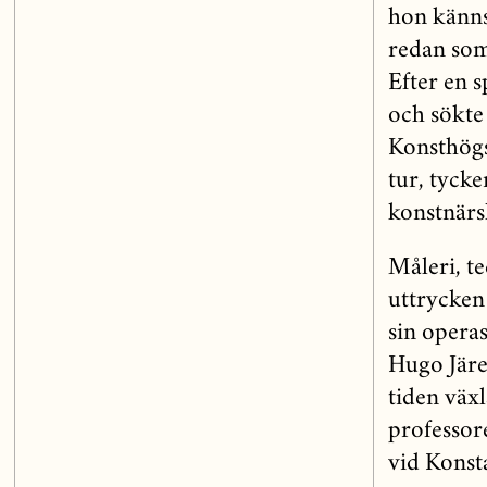
hon känns
redan som
Efter en 
och sökte 
Konsthögs
tur, tycke
konstnärs
Måleri, te
uttrycken
sin opera
Hugo Järe
tiden växl
professor
vid Konst