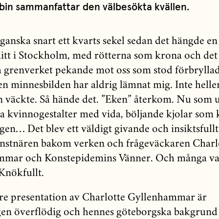
in sammanfattar den välbesökta kvällen.
 ganska snart ett kvarts sekel sedan det hängde e
itt i Stockholm, med rötterna som krona och det
grenverket pekande mot oss som stod förbrylla
n minnesbilden har aldrig lämnat mig. Inte helle
n väckte. Så hände det. ”Eken” återkom. Nu som 
 kvinnogestalter med vida, böljande kjolar som 
igen… Det blev ett väldigt givande och insiktsfull
nstnären bakom verken och frågeväckaren Charl
mmar och Konstepidemins Vänner. Och många va
Knökfullt.
e presentation av Charlotte Gyllenhammar är
en överflödig och hennes göteborgska bakgrund 