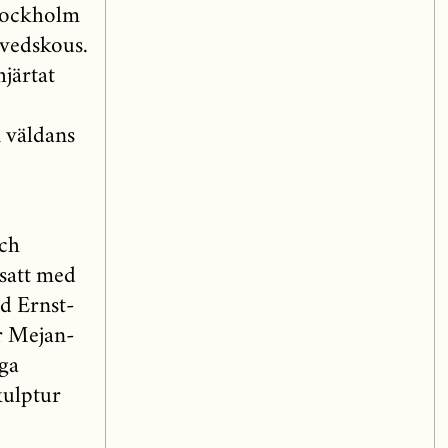
Stockholm
ovedskous.
järtat
 väldans
a
och
tsatt med
ed Ernst-
r Mejan-
iga
kulptur