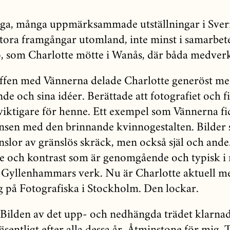
ga, många uppmärksammade utställningar i Sver
stora framgångar utomland, inte minst i samarbe
 som Charlotte mötte i Wanås, där båda medver
ffen med Vännerna delade Charlotte generöst med
nde och sina idéer. Berättade att fotografiet och 
t viktigare för henne. Ett exempel som Vännerna fi
nsen med den brinnande kvinnogestalten. Bilder
nslor av gränslös skräck, men också själ och and
e och kontrast som är genomgående och typisk i
 Gyllenhammars verk. Nu är Charlotte aktuell m
ng på Fotografiska i Stockholm. Den lockar.
: Bilden av det upp- och nedhängda trädet klarna