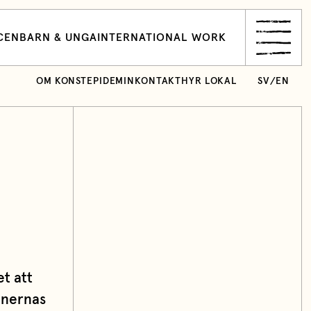
CEN
BARN & UNGA
INTERNATIONAL WORK
OM KONSTEPIDEMIN
KONTAKT
HYR LOKAL
SV
/
EN
t att
nnernas