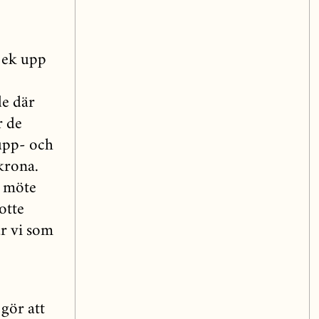
n ek upp
de där
r de
upp- och
krona.
t möte
otte
r vi som
gör att