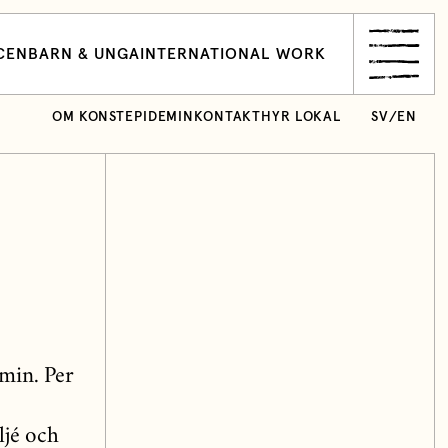
CEN
BARN & UNGA
INTERNATIONAL WORK
OM KONSTEPIDEMIN
KONTAKT
HYR LOKAL
SV
/
EN
emin. Per
ljé och