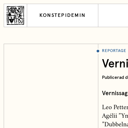
KONSTEPIDEMIN
REPORTAGE
Vern
Publicerad de
Vernissag
Leo Petter
Agélii ”Y
”Dubbelna