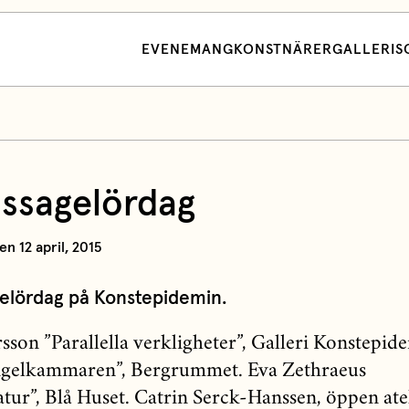
EVENEMANG
KONSTNÄRER
GALLERI
S
issagelördag
n 12 april, 2015
elördag på Konstepidemin.
sson ”Parallella verkligheter”, Galleri Konstepid
ngelkammaren”, Bergrummet. Eva Zethraeus
tur”, Blå Huset. Catrin Serck-Hanssen, öppen ate