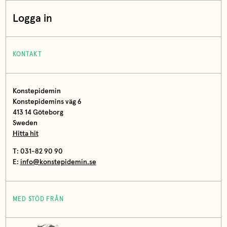
Logga in
KONTAKT
Konstepidemin
Konstepidemins väg 6
413 14 Göteborg
Sweden
Hitta hit
T: 031-82 90 90
E:
info@konstepidemin.se
MED STÖD FRÅN