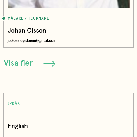
MÅLARE / TECKNARE
Johan Olsson
jo.konstepidemin@gmail.com
Visa fler
SPRÅK
English