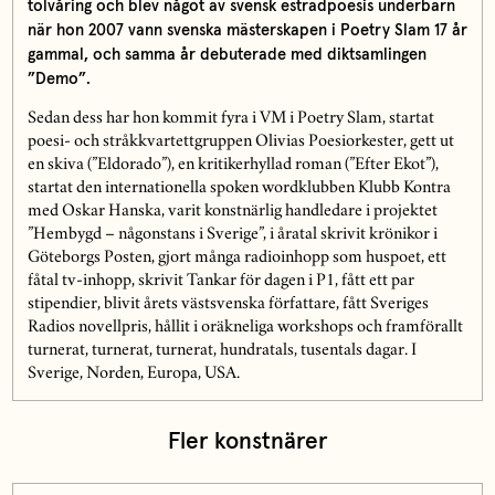
tolvåring och blev något av svensk estradpoesis underbarn
när hon 2007 vann svenska mästerskapen i Poetry Slam 17 år
gammal, och samma år debuterade med diktsamlingen
”Demo”.
Sedan dess har hon kommit fyra i VM i Poetry Slam, startat
poesi- och stråkkvartettgruppen Olivias Poesiorkester, gett ut
en skiva (”Eldorado”), en kritikerhyllad roman (”Efter Ekot”),
startat den internationella spoken wordklubben Klubb Kontra
med Oskar Hanska, varit konstnärlig handledare i projektet
”Hembygd – någonstans i Sverige”, i åratal skrivit krönikor i
Göteborgs Posten, gjort många radioinhopp som huspoet, ett
fåtal tv-inhopp, skrivit Tankar för dagen i P1, fått ett par
stipendier, blivit årets västsvenska författare, fått Sveriges
Radios novellpris, hållit i oräkneliga workshops och framförallt
turnerat, turnerat, turnerat, hundratals, tusentals dagar. I
Sverige, Norden, Europa, USA.
Fler konstnärer