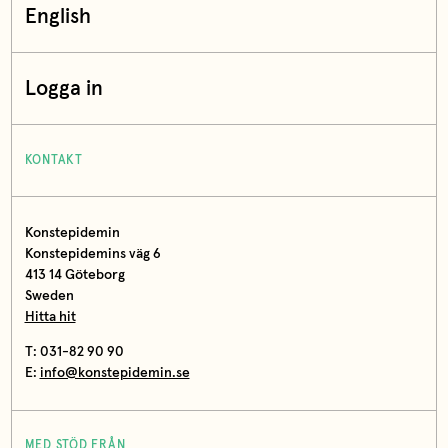
English
Logga in
KONTAKT
Konstepidemin
Konstepidemins väg 6
413 14 Göteborg
Sweden
Hitta hit
T: 031-82 90 90
E:
info@konstepidemin.se
MED STÖD FRÅN