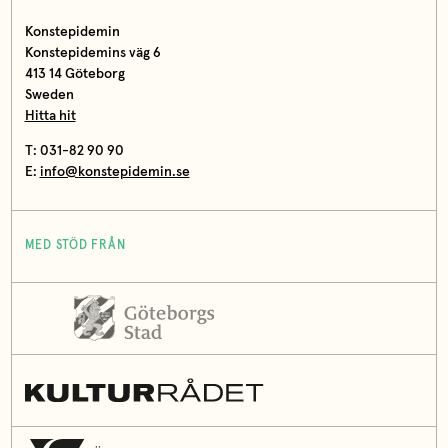
Konstepidemin
Konstepidemins väg 6
413 14 Göteborg
Sweden
Hitta hit
T: 031-82 90 90
E:
info@konstepidemin.se
MED STÖD FRÅN