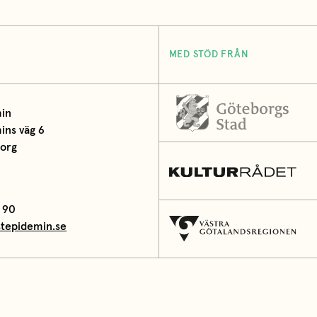
MED STÖD FRÅN
in
ns väg 6
borg
 90
tepidemin.se