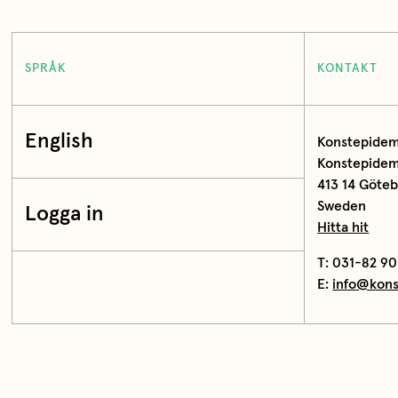
SPRÅK
KONTAKT
English
Konstepidem
Konstepidemi
413 14 Göte
Sweden
Logga in
Hitta hit
T: 031-82 90
E:
info@kons